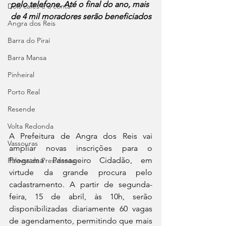
pelo telefone. Até o final do ano, mais 
Dois cafés e a conta
de 4 mil moradores serão beneficiados
Angra dos Reis
Barra do Piraí
Barra Mansa
Pinheiral
Porto Real
Resende
Volta Redonda
A Prefeitura de Angra dos Reis vai 
Vassouras
ampliar novas inscrições para o 
Programa Passageiro Cidadão, em 
Palavra da Presidenta
virtude da grande procura pelo 
cadastramento. A partir de segunda-
feira, 15 de abril, às 10h, serão 
disponibilizadas diariamente 60 vagas 
de agendamento, permitindo que mais 