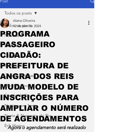
Post
Todos os posts
Alana Oliveira
Todos os posts
12 de abr. de 2024
PROGRAMA
Notícias
PASSAGEIRO
Política
CIDADÃO:
Coluna
PREFEITURA DE
Em Pauta
ANGRA DOS REIS
Últimas Notícias
MUDA MODELO DE
Márcio Lemos
Estado do Rio
INSCRIÇÕES PARA
Notícias em 1 min
AMPLIAR O NÚMERO
Norte & Noroeste do Rio
DE AGENDAMENTOS
Erik Higino
Agora o agendamento será realizado 