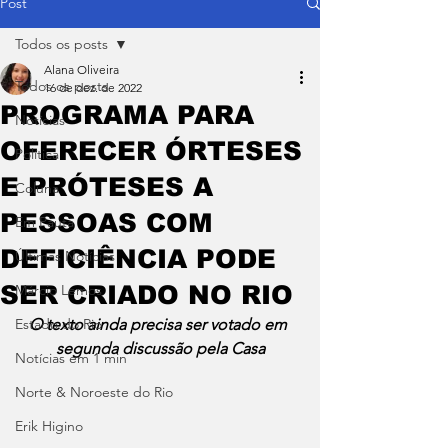
Post
Todos os posts
Alana Oliveira
Todos os posts
16 de dez. de 2022
PROGRAMA PARA
Notícias
OFERECER ÓRTESES
Política
E PRÓTESES A
Coluna
PESSOAS COM
Em Pauta
DEFICIÊNCIA PODE
Últimas Notícias
SER CRIADO NO RIO
Márcio Lemos
Estado do Rio
O texto ainda precisa ser votado em 
segunda discussão pela Casa
Notícias em 1 min
Norte & Noroeste do Rio
Erik Higino