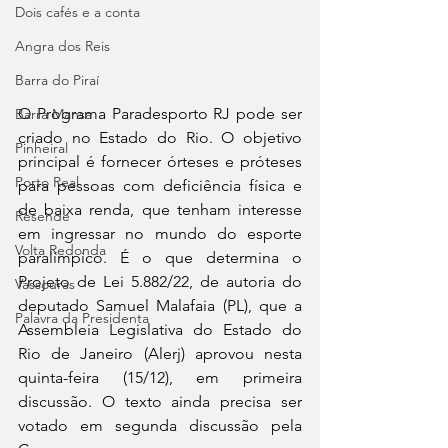
Dois cafés e a conta
Angra dos Reis
Barra do Piraí
O Programa Paradesporto RJ pode ser 
Barra Mansa
criado no Estado do Rio. O objetivo 
Pinheiral
principal é fornecer órteses e próteses 
Porto Real
para pessoas com deficiência física e 
de baixa renda, que tenham interesse 
Resende
em ingressar no mundo do esporte 
Volta Redonda
paralímpico. É o que determina o 
Projeto de Lei 5.882/22, de autoria do 
Vassouras
deputado Samuel Malafaia (PL), que a 
Palavra da Presidenta
Assembleia Legislativa do Estado do 
Rio de Janeiro (Alerj) aprovou nesta 
quinta-feira (15/12), em primeira 
discussão. O texto ainda precisa ser 
votado em segunda discussão pela 