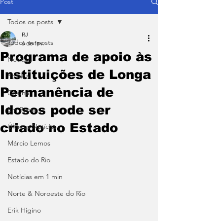
Post
Todos os posts
RJ
Todos os posts
6 de fev.
Programa de apoio às
Notícias
Instituições de Longa
Política
Permanência de
Coluna
Idosos pode ser
Em Pauta
criado no Estado
Últimas Notícias
Márcio Lemos
Estado do Rio
Notícias em 1 min
Norte & Noroeste do Rio
Erik Higino