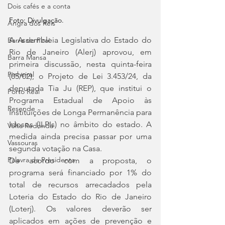
Dois cafés e a conta
Foto: Divulgação.
Angra dos Reis
A Assembleia Legislativa do Estado do 
Barra do Piraí
Rio de Janeiro (Alerj) aprovou, em 
Barra Mansa
primeira discussão, nesta quinta-feira 
Pinheiral
(05/02), o Projeto de Lei 3.453/24, da 
deputada Tia Ju (REP), que institui o 
Porto Real
Programa Estadual de Apoio às 
Resende
Instituições de Longa Permanência para 
Idosos (ILPIs) no âmbito do estado. A 
Volta Redonda
medida ainda precisa passar por uma 
Vassouras
segunda votação na Casa.
Palavra da Presidenta
De acordo com a proposta, o 
programa será financiado por 1% do 
total de recursos arrecadados pela 
Loteria do Estado do Rio de Janeiro 
(Loterj). Os valores deverão ser 
aplicados em ações de prevenção e 