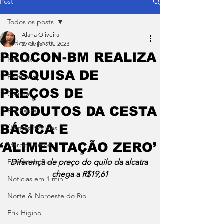
Post
Todos os posts
Alana Oliveira
Todos os posts
27 de jan. de 2023
PROCON-BM REALIZA
Notícias
PESQUISA DE
Política
PREÇOS DE
Coluna
PRODUTOS DA CESTA
Em Pauta
BÁSICA E
Últimas Notícias
‘ALIMENTAÇÃO ZERO’
Márcio Lemos
Estado do Rio
Diferença de preço do quilo da alcatra 
chega a R$19,61
Notícias em 1 min
Norte & Noroeste do Rio
Erik Higino