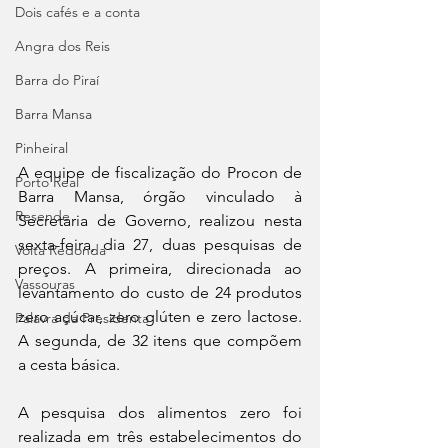
Dois cafés e a conta
Angra dos Reis
Barra do Piraí
Barra Mansa
Pinheiral
A equipe de fiscalização do Procon de 
Porto Real
Barra Mansa, órgão vinculado à 
Resende
Secretaria de Governo, realizou nesta 
sexta-feira, dia 27, duas pesquisas de 
Volta Redonda
preços. A primeira, direcionada ao 
Vassouras
levantamento do custo de 24 produtos 
zero açúcar, zero glúten e zero lactose. 
Palavra da Presidenta
A segunda, de 32 itens que compõem 
a cesta básica.
A pesquisa dos alimentos zero foi 
realizada em três estabelecimentos do 