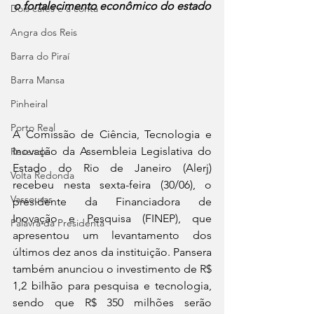
o fortalecimento econômico do estado
Dois cafés e a conta
Angra dos Reis
Barra do Piraí
Barra Mansa
Pinheiral
Porto Real
A Comissão de Ciência, Tecnologia e 
Inovação da Assembleia Legislativa do 
Resende
Estado do Rio de Janeiro (Alerj) 
Volta Redonda
recebeu nesta sexta-feira (30/06), o 
Vassouras
presidente da Financiadora de 
Inovação e Pesquisa (FINEP), que 
Palavra da Presidenta
apresentou um levantamento dos 
últimos dez anos da instituição. Pansera 
também anunciou o investimento de R$ 
1,2 bilhão para pesquisa e tecnologia, 
sendo que R$ 350 milhões serão 