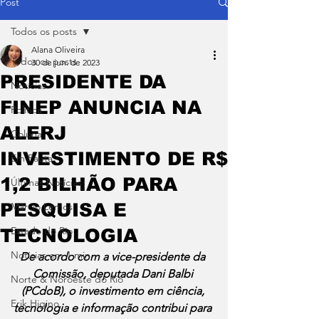
Post
Todos os posts
Alana Oliveira
Todos os posts
30 de jun. de 2023
PRESIDENTE DA
Notícias
FINEP ANUNCIA NA
Política
ALERJ
Coluna
INVESTIMENTO DE R$
Em Pauta
1,2 BILHÃO PARA
Últimas Notícias
PESQUISA E
Márcio Lemos
Estado do Rio
TECNOLOGIA
Notícias em 1 min
De acordo com a vice-presidente da 
Comissão, deputada Dani Balbi 
Norte & Noroeste do Rio
(PCdoB), o investimento em ciência, 
Erik Higino
tecnologia e informação contribui para 