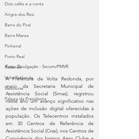
Dois cafés e a conta
Angra dos Reis
Barra do Piraí
Barra Mansa
Pinheiral
Porto Real
Foto: 
Divulgação - Secom/PMVR.
Resende
Volta Redonda
A Prefeitura de Volta Redonda, por 
meio da Secretaria Municipal de 
Vassouras
Assistência Social (Smas), registrou 
Palavra da Presidenta
neste ano um avanço significativo nas 
ações de inclusão digital oferecidas à 
população. Os Telecentros instalados 
em 30 Centros de Referência de 
Assistência Social (Cras), nos Centros de 
Convivência dos bairros Aero Clube e 