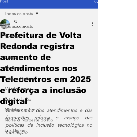
Post
Todos os posts
RJ
Todos os posts
5 de jan.
Prefeitura de Volta
Notícias
Redonda registra
Política
aumento de
Coluna
atendimentos nos
Em Pauta
Telecentros em 2025
Últimas Notícias
e reforça a inclusão
Márcio Lemos
Estado do Rio
digital
Notícias em 1 min
Crescimento dos atendimentos e das 
formações reforça o avanço das 
Norte & Noroeste do Rio
políticas de inclusão tecnológica no 
Erik Higino
município 