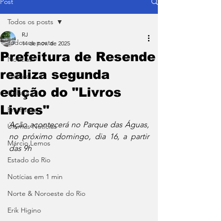
Post
Todos os posts
RJ
Todos os posts
14 de nov. de 2025
Prefeitura de Resende
Notícias
realiza segunda
Política
edição do "Livros
Coluna
Livres"
Em Pauta
Ação acontecerá no Parque das Águas, 
Últimas Notícias
no próximo domingo, dia 16, a partir 
Márcio Lemos
das 9h
Estado do Rio
Notícias em 1 min
Norte & Noroeste do Rio
Erik Higino