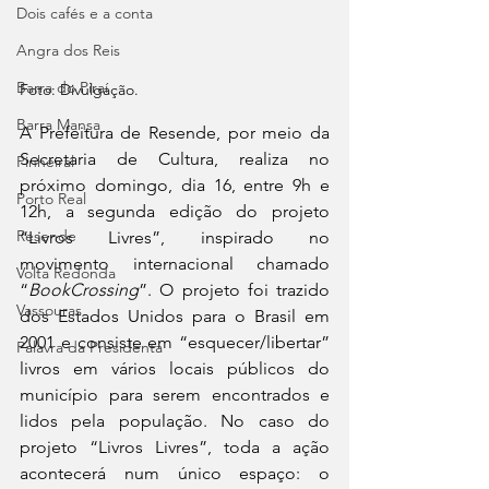
Dois cafés e a conta
Angra dos Reis
Barra do Piraí
Foto: Divulgação.
Barra Mansa
A Prefeitura de Resende, por meio da 
Secretaria de Cultura, realiza no 
Pinheiral
próximo domingo, dia 16, entre 9h e 
Porto Real
12h, a segunda edição do projeto 
Resende
“Livros Livres”, inspirado no 
movimento internacional chamado 
Volta Redonda
“
BookCrossing
”. O projeto foi trazido 
Vassouras
dos Estados Unidos para o Brasil em 
2001 e consiste em “esquecer/libertar” 
Palavra da Presidenta
livros em vários locais públicos do 
município para serem encontrados e 
lidos pela população. No caso do 
projeto “Livros Livres”, toda a ação 
acontecerá num único espaço: o 