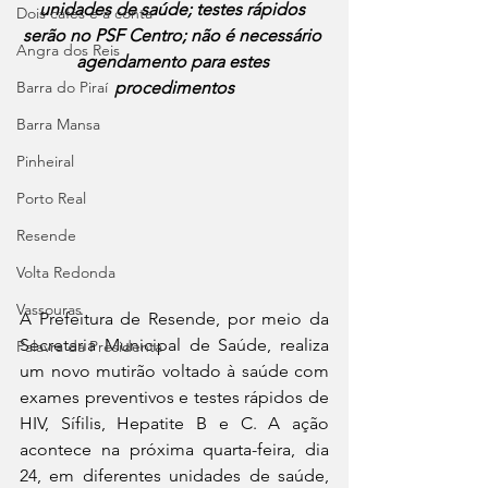
unidades de saúde; testes rápidos 
Dois cafés e a conta
serão no PSF Centro; não é necessário 
Angra dos Reis
agendamento para estes 
Barra do Piraí
procedimentos
Barra Mansa
Pinheiral
Porto Real
Resende
Volta Redonda
Vassouras
A Prefeitura de Resende, por meio da 
Secretaria Municipal de Saúde, realiza 
Palavra da Presidenta
um novo mutirão voltado à saúde com 
exames preventivos e testes rápidos de 
HIV, Sífilis, Hepatite B e C. A ação 
acontece na próxima quarta-feira, dia 
24, em diferentes unidades de saúde, 