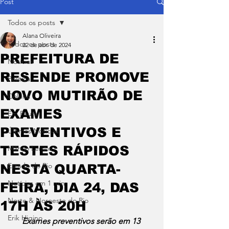
Post
Todos os posts
Alana Oliveira
Todos os posts
22 de abr. de 2024
PREFEITURA DE
Notícias
RESENDE PROMOVE
Política
NOVO MUTIRÃO DE
Coluna
EXAMES
Em Pauta
PREVENTIVOS E
Últimas Notícias
TESTES RÁPIDOS
Márcio Lemos
Estado do Rio
NESTA QUARTA-
Notícias em 1 min
FEIRA, DIA 24, DAS
Norte & Noroeste do Rio
17H ÀS 20H
Erik Higino
Exames preventivos serão em 13 