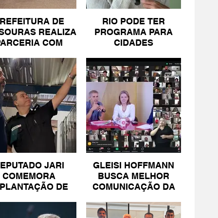
REFEITURA DE
RIO PODE TER
SOURAS REALIZA
PROGRAMA PARA
PARCERIA COM
CIDADES
SICOMÉRCIO E
LITORÂNEAS
FECOMÉRCIO
EPUTADO JARI
GLEISI HOFFMANN
COMEMORA
BUSCA MELHOR
MPLANTAÇÃO DE
COMUNICAÇÃO DA
NIDADE DA PM
ESQUERDA