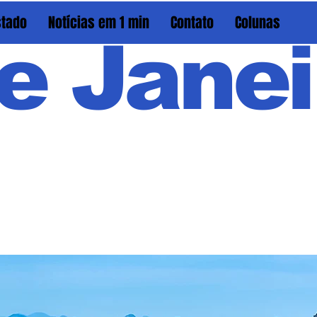
stado
Notícias em 1 min
Contato
Colunas
e Janei
Em PAU