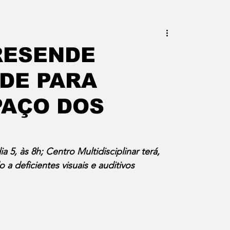
este do Rio
Erik Higino
RESENDE
DE PARA
iraí
Barra Mansa
Pinheiral
PAÇO DOS
uras
Palavra da Presidenta
a 5, às 8h; Centro Multidisciplinar terá, 
a deficientes visuais e auditivos