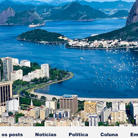
 os posts
Notícias
Política
Coluna
Em