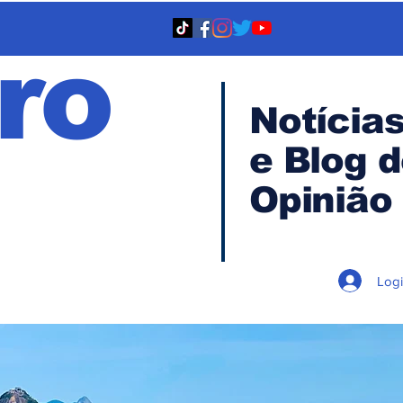
ro
Notícia
e Blog 
TA
Opinião
Log