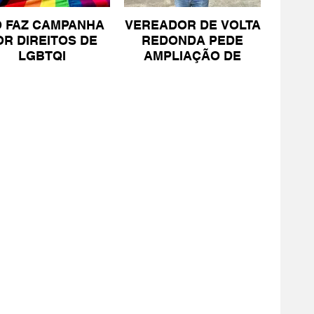
O FAZ CAMPANHA
VEREADOR DE VOLTA
OR DIREITOS DE
REDONDA PEDE
LGBTQI
AMPLIAÇÃO DE
PROJETO PARA
PESSOAS COM TEA