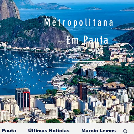
Metropolitana
Em Pauta
Página de Notícias
 Pauta
Últimas Notícias
Márcio Lemos