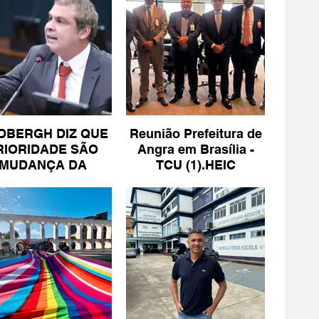
DBERGH DIZ QUE
Reunião Prefeitura de
RIORIDADE SÃO
Angra em Brasília -
MUDANÇA DA
TCU (1).HEIC
ESCALA 6X1 E
ISENÇÃO DE IR