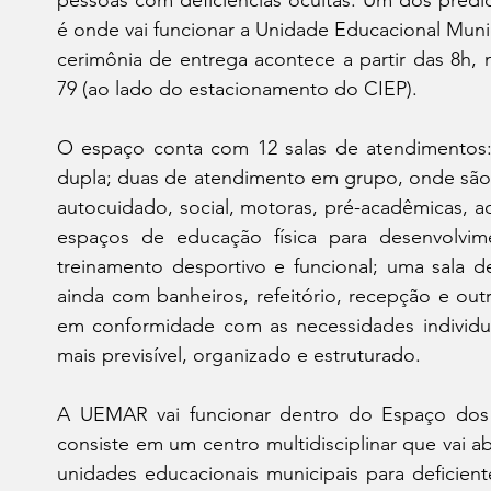
pessoas com deficiências ocultas. Um dos prédi
é onde vai funcionar a Unidade Educacional Muni
cerimônia de entrega acontece a partir das 8h, n
79 (ao lado do estacionamento do CIEP).
O espaço conta com 12 salas de atendimentos: 
dupla; duas de atendimento em grupo, onde são 
autocuidado, social, motoras, pré-acadêmicas, a
espaços de educação física para desenvolvime
treinamento desportivo e funcional; uma sala d
ainda com banheiros, refeitório, recepção e out
em conformidade com as necessidades individu
mais previsível, organizado e estruturado.
A UEMAR vai funcionar dentro do Espaço dos G
consiste em um centro multidisciplinar que vai abr
unidades educacionais municipais para deficiente