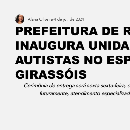
Alana Oliveira
4 de jul. de 2024
Estado do Rio
Notícias em 1 min
Norte & Noro
PREFEITURA DE 
INAUGURA UNIDA
Dois cafés e a conta
Angra dos Reis
Barra do P
AUTISTAS NO ES
Porto Real
Resende
Volta Redonda
Vasso
GIRASSÓIS
Cerimônia de entrega será sexta sexta-feira, di
futuramente, atendimento especializado 