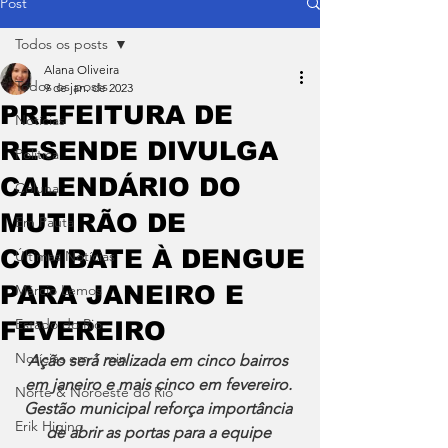
Post
Todos os posts
Alana Oliveira
Todos os posts
9 de jan. de 2023
PREFEITURA DE
Notícias
RESENDE DIVULGA
Política
CALENDÁRIO DO
Coluna
MUTIRÃO DE
Em Pauta
COMBATE À DENGUE
Últimas Notícias
PARA JANEIRO E
Márcio Lemos
Estado do Rio
FEVEREIRO
Notícias em 1 min
Ação será realizada em cinco bairros 
em janeiro e mais cinco em fevereiro. 
Norte & Noroeste do Rio
Gestão municipal reforça importância 
Erik Higino
de abrir as portas para a equipe