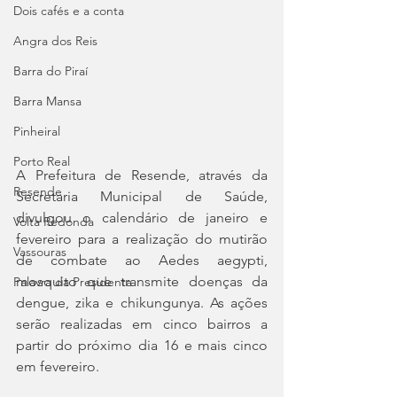
Dois cafés e a conta
Angra dos Reis
Barra do Piraí
Barra Mansa
Pinheiral
Porto Real
A Prefeitura de Resende, através da 
Resende
Secretaria Municipal de Saúde, 
divulgou o calendário de janeiro e 
Volta Redonda
fevereiro para a realização do mutirão 
Vassouras
de combate ao Aedes aegypti, 
mosquito que transmite doenças da 
Palavra da Presidenta
dengue, zika e chikungunya. As ações 
serão realizadas em cinco bairros a 
partir do próximo dia 16 e mais cinco 
em fevereiro. 