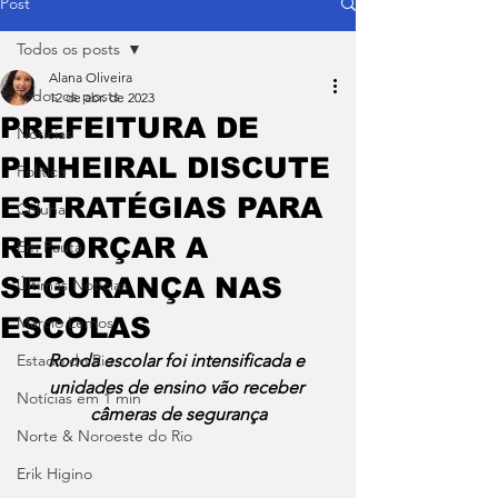
Post
Todos os posts
Alana Oliveira
Todos os posts
12 de abr. de 2023
PREFEITURA DE
Notícias
PINHEIRAL DISCUTE
Política
ESTRATÉGIAS PARA
Coluna
REFORÇAR A
Em Pauta
SEGURANÇA NAS
Últimas Notícias
ESCOLAS
Márcio Lemos
Estado do Rio
Ronda escolar foi intensificada e 
unidades de ensino vão receber 
Notícias em 1 min
câmeras de segurança
Norte & Noroeste do Rio
Erik Higino