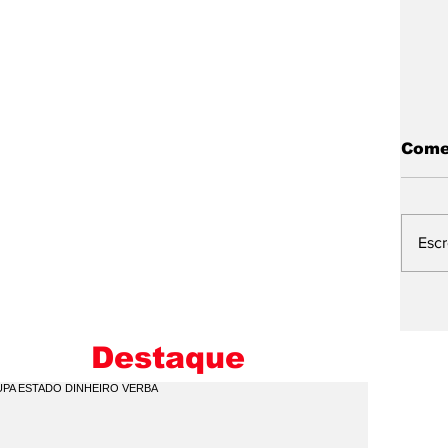
Come
Esc
P
C
D
Destaque
N