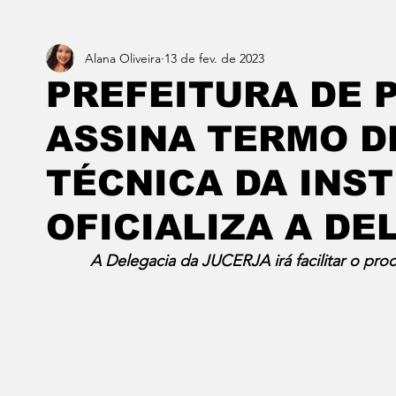
Alana Oliveira
13 de fev. de 2023
Estado do Rio
Notícias em 1 min
Norte & Noro
PREFEITURA DE 
ASSINA TERMO 
Dois cafés e a conta
Angra dos Reis
Barra do P
TÉCNICA DA INS
Porto Real
Resende
Volta Redonda
Vasso
OFICIALIZA A DE
A Delegacia da JUCERJA irá facilitar o pr