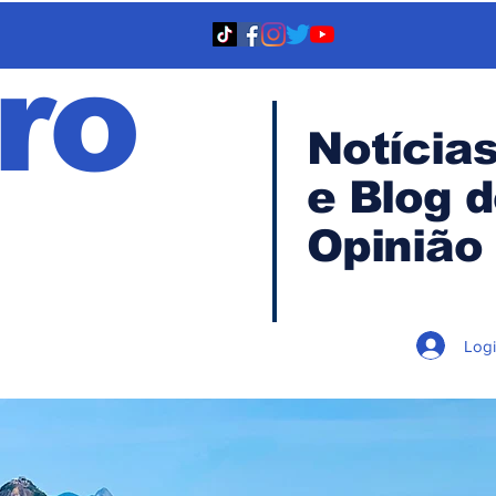
ro
Notícia
e Blog 
TA
Opinião
Log