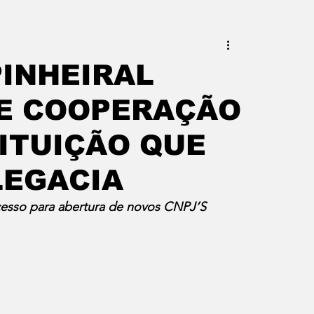
este do Rio
Erik Higino
PINHEIRAL
DE COOPERAÇÃO
iraí
Barra Mansa
Pinheiral
TITUIÇÃO QUE
uras
Palavra da Presidenta
LEGACIA
ocesso para abertura de novos CNPJ’S