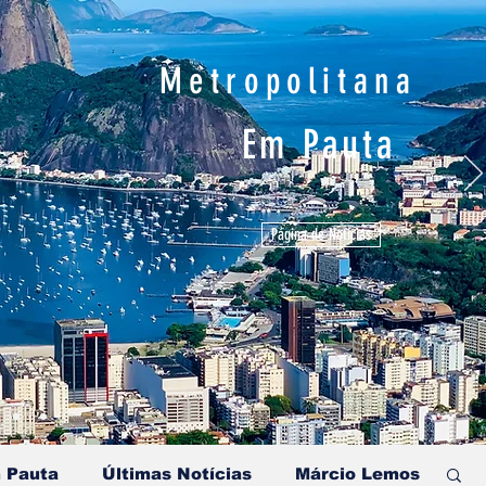
Metropolitana
Em Pauta
Página de Notícias
 Pauta
Últimas Notícias
Márcio Lemos