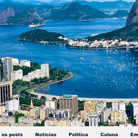
 os posts
Notícias
Política
Coluna
Em