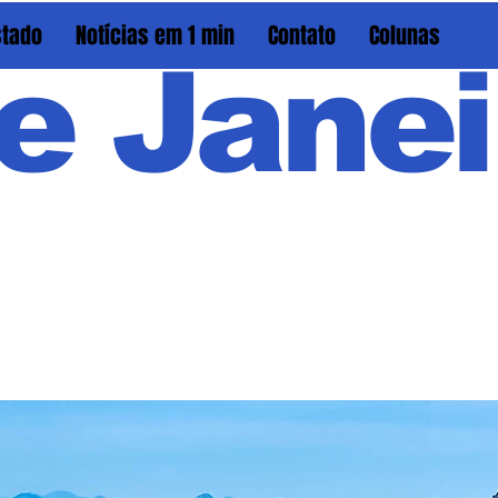
stado
Notícias em 1 min
Contato
Colunas
e Janei
Em PAU