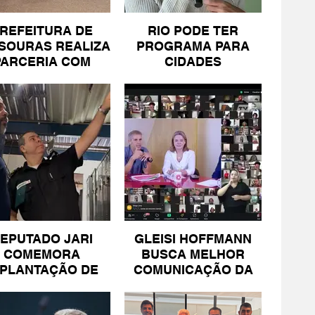
REFEITURA DE
RIO PODE TER
SOURAS REALIZA
PROGRAMA PARA
PARCERIA COM
CIDADES
SICOMÉRCIO E
LITORÂNEAS
FECOMÉRCIO
EPUTADO JARI
GLEISI HOFFMANN
COMEMORA
BUSCA MELHOR
MPLANTAÇÃO DE
COMUNICAÇÃO DA
NIDADE DA PM
ESQUERDA