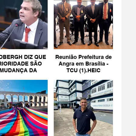
DBERGH DIZ QUE
Reunião Prefeitura de
RIORIDADE SÃO
Angra em Brasília -
MUDANÇA DA
TCU (1).HEIC
ESCALA 6X1 E
ISENÇÃO DE IR