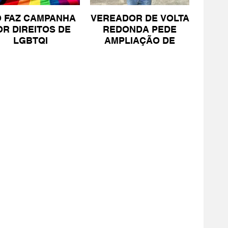
O FAZ CAMPANHA
VEREADOR DE VOLTA
OR DIREITOS DE
REDONDA PEDE
LGBTQI
AMPLIAÇÃO DE
PROJETO PARA
PESSOAS COM TEA