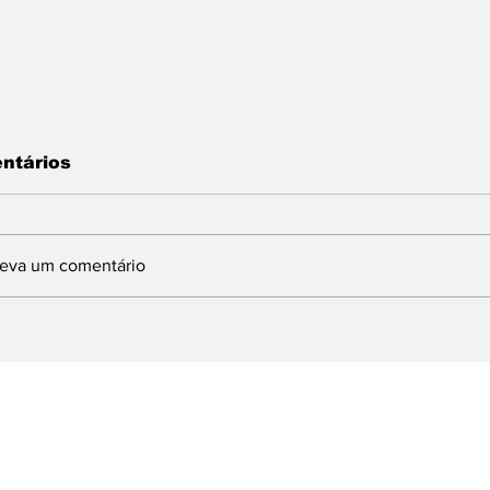
ntários
reva um comentário
REFEITURA DE ANGRA
DEFESA CIVIL
OLOCARÁ O “BLOCO
BARRA MANS
O TRÂNSITO SEGURO”
VISTORIA PO
AS RUAS
INTERDITADO
SERRA DA MU