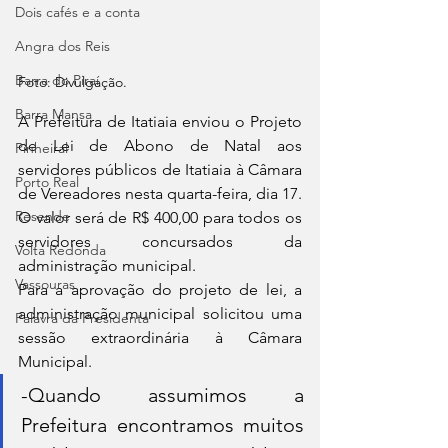
Dois cafés e a conta
Angra dos Reis
Barra do Piraí
Foto: Divulgação.
Barra Mansa
A Prefeitura de Itatiaia enviou o Projeto 
de Lei de Abono de Natal aos 
Pinheiral
servidores públicos de Itatiaia à Câmara 
Porto Real
de Vereadores nesta quarta-feira, dia 17. 
Resende
O valor será de R$ 400,00 para todos os 
servidores concursados da 
Volta Redonda
administração municipal. 
Vassouras
Para a aprovação do projeto de lei, a 
administração municipal solicitou uma 
Palavra da Presidenta
sessão extraordinária à Câmara 
Municipal. 
-Quando assumimos a 
Prefeitura encontramos muitos 