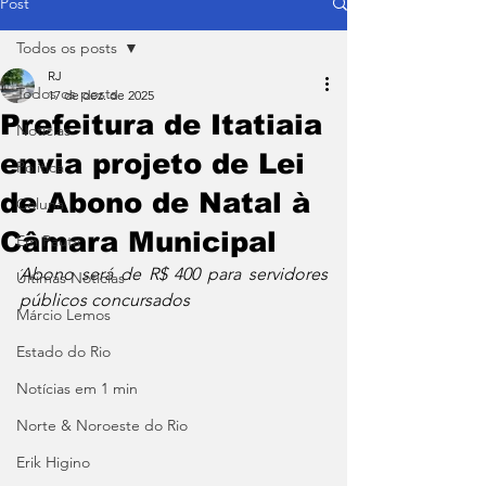
Post
Todos os posts
RJ
Todos os posts
17 de dez. de 2025
Prefeitura de Itatiaia
Notícias
envia projeto de Lei
Política
de Abono de Natal à
Coluna
Câmara Municipal
Em Pauta
Abono será de R$ 400 para servidores 
Últimas Notícias
públicos concursados
Márcio Lemos
Estado do Rio
Notícias em 1 min
Norte & Noroeste do Rio
Erik Higino