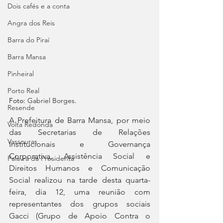
Dois cafés e a conta
Angra dos Reis
Barra do Piraí
Barra Mansa
Pinheiral
Porto Real
Foto: 
Gabriel Borges.
Resende
A Prefeitura de Barra Mansa, por meio 
Volta Redonda
das Secretarias de Relações 
Vassouras
Institucionais e Governança 
Corporativa, Assistência Social e 
Palavra da Presidenta
Direitos Humanos e Comunicação 
Social realizou na tarde desta quarta-
feira, dia 12, uma reunião com 
representantes dos grupos sociais 
Gacci (Grupo de Apoio Contra o 