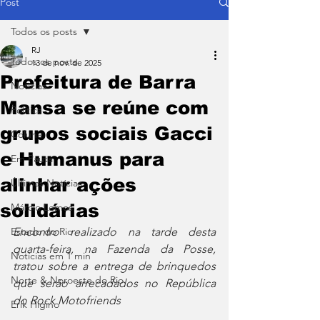
Post
Todos os posts
RJ
Todos os posts
13 de nov. de 2025
Prefeitura de Barra
Notícias
Mansa se reúne com
Política
grupos sociais Gacci
Coluna
e Humanus para
Em Pauta
alinhar ações
Últimas Notícias
solidárias
Márcio Lemos
Estado do Rio
Encontro realizado na tarde desta 
quarta-feira, na Fazenda da Posse, 
Notícias em 1 min
tratou sobre a entrega de brinquedos 
Norte & Noroeste do Rio
que serão arrecadados no República 
do Rock Motofriends
Erik Higino