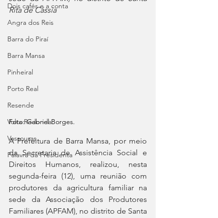
Dois cafés e a conta
Rita de Cássia
Angra dos Reis
Barra do Piraí
Barra Mansa
Pinheiral
Porto Real
Resende
Volta Redonda
Foto: Gabriel Borges.
Vassouras
A Prefeitura de Barra Mansa, por meio 
da Secretaria de Assistência Social e 
Palavra da Presidenta
Direitos Humanos, realizou, nesta 
segunda-feira (12), uma reunião com 
produtores da agricultura familiar na 
sede da Associação dos Produtores 
Familiares (APFAM), no distrito de Santa 