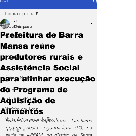
Post
Todos os posts
RJ
Todos os posts
13 de jan.
Prefeitura de Barra
Notícias
Mansa reúne
Política
produtores rurais e
Coluna
Assistência Social
Em Pauta
para alinhar execução
Últimas Notícias
do Programa de
Márcio Lemos
Estado do Rio
Aquisição de
Notícias em 1 min
Alimentos
Norte & Noroeste do Rio
Encontro com agricultores familiares 
ocorreu nesta segunda-feira (12), na 
Erik Higino
sede da APFAM, no distrito de Santa 