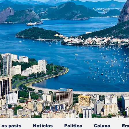
 os posts
Notícias
Política
Coluna
Em