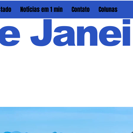
stado
Notícias em 1 min
Contato
Colunas
e Janei
Em PAU