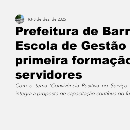
RJ
3 de dez. de 2025
Estado do Rio
Notícias em 1 min
Norte & Noro
Prefeitura de Bar
Escola de Gestão 
Dois cafés e a conta
Angra dos Reis
Barra do P
primeira formaçã
Porto Real
Resende
Volta Redonda
Vasso
servidores
Com o tema ‘Convivência Positiva no Serviço P
integra a proposta de capacitação contínua do f