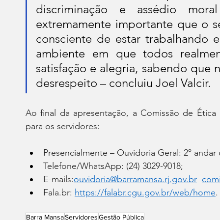
discriminação e assédio mora
extremamente importante que o ser
consciente de estar trabalhando 
ambiente em que todos realmen
satisfação e alegria, sabendo que 
desrespeito – concluiu Joel Valcir.
Ao final da apresentação, a Comissão de Ética d
para os servidores:
Presencialmente – Ouvidoria Geral: 2º andar 
Telefone/WhatsApp: (24) 3029-9018;
E-mails:
ouvidoria@barramansa.rj.gov.br
comi
Fala.br
: 
https://falabr.cgu.gov.br/web/home
.
Barra Mansa
Servidores
Gestão Pública