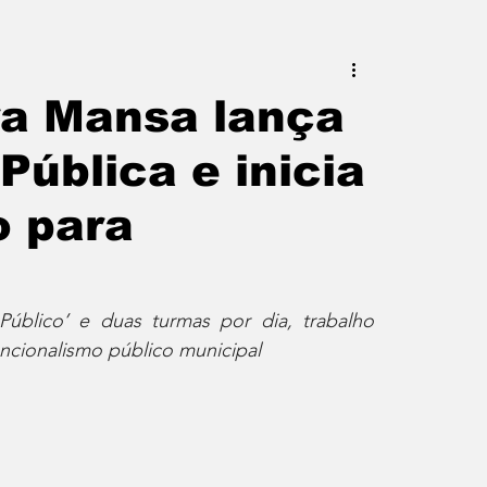
este do Rio
Erik Higino
ra Mansa lança
Pública e inicia
iraí
Barra Mansa
Pinheiral
o para
uras
Palavra da Presidenta
úblico’ e duas turmas por dia, trabalho 
uncionalismo público municipal