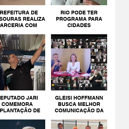
REFEITURA DE
RIO PODE TER
SOURAS REALIZA
PROGRAMA PARA
PARCERIA COM
CIDADES
SICOMÉRCIO E
LITORÂNEAS
FECOMÉRCIO
EPUTADO JARI
GLEISI HOFFMANN
COMEMORA
BUSCA MELHOR
MPLANTAÇÃO DE
COMUNICAÇÃO DA
NIDADE DA PM
ESQUERDA