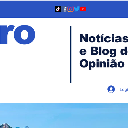
ro
Notícia
e Blog 
TA
Opinião
Log