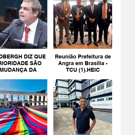
DBERGH DIZ QUE
Reunião Prefeitura de
RIORIDADE SÃO
Angra em Brasília -
MUDANÇA DA
TCU (1).HEIC
ESCALA 6X1 E
ISENÇÃO DE IR