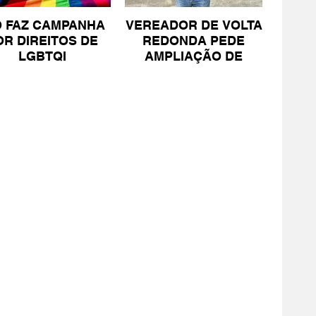
O FAZ CAMPANHA
VEREADOR DE VOLTA
OR DIREITOS DE
REDONDA PEDE
LGBTQI
AMPLIAÇÃO DE
PROJETO PARA
PESSOAS COM TEA