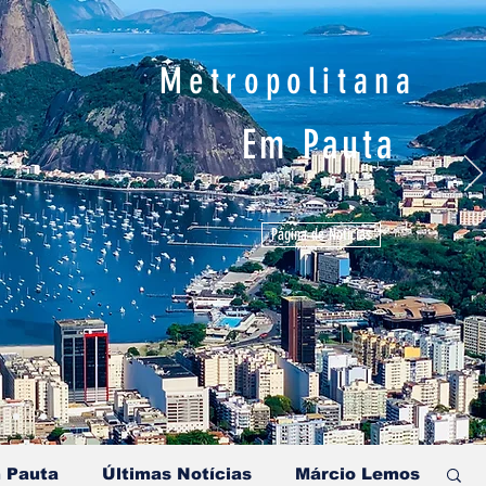
Metropolitana
Em Pauta
Página de Notícias
 Pauta
Últimas Notícias
Márcio Lemos