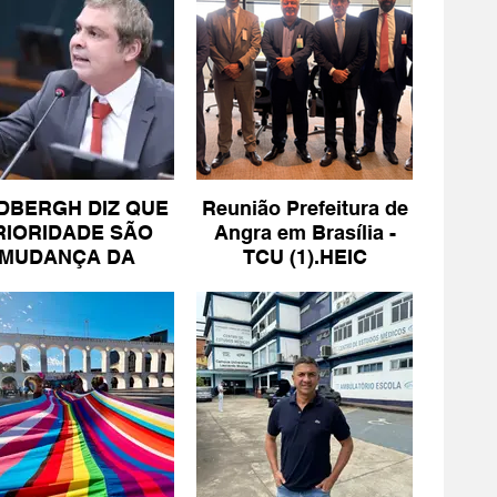
DBERGH DIZ QUE
Reunião Prefeitura de
RIORIDADE SÃO
Angra em Brasília -
MUDANÇA DA
TCU (1).HEIC
ESCALA 6X1 E
ISENÇÃO DE IR