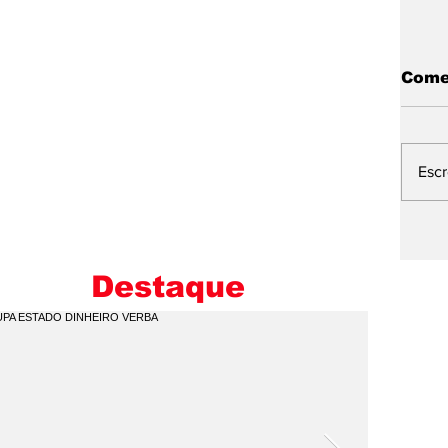
Come
Esc
L
E
M
Destaque
I
C
Q
P
V