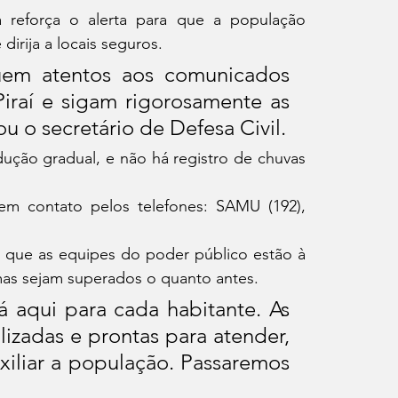
 reforça o alerta para que a população 
irija a locais seguros.
uem atentos aos comunicados 
Piraí e sigam rigorosamente as 
u o secretário de Defesa Civil.
ção gradual, e não há registro de chuvas 
m contato pelos telefones: SAMU (192), 
ou que as equipes do poder público estão à 
as sejam superados o quanto antes.
á aqui para cada habitante. As 
izadas e prontas para atender, 
uxiliar a população. Passaremos 