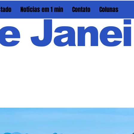
stado
Notícias em 1 min
Contato
Colunas
e Janei
Em PAU