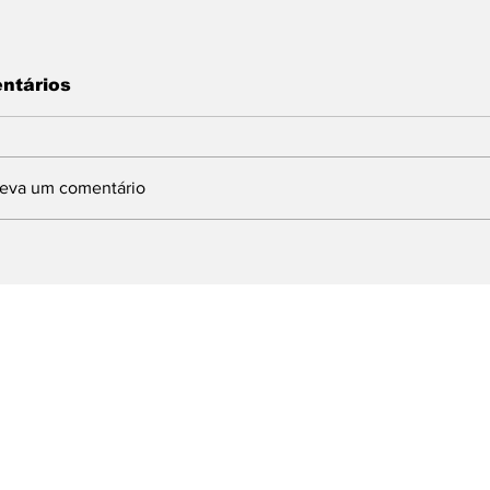
ntários
reva um comentário
INDBERGH DESTINA
Com articulaç
MENDA DE 1,5
deputado Lind
ILHÃO PARA
prefeito Ferret
MPLANTAÇÃO DE
Brasília e obt
URSO DE
milhões para 
UALIFICAÇÃO
emergenciais 
ROFISSIONAL EM
dos Reis
OLTA REDONDA