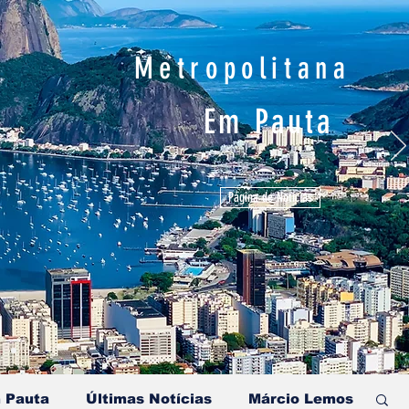
Metropolitana
Em Pauta
Página de Notícias
 Pauta
Últimas Notícias
Márcio Lemos