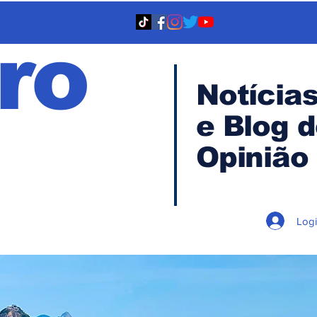
ro
Notícia
e Blog 
TA
Opinião
Log