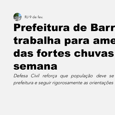
RJ
9 de fev.
Estado do Rio
Notícias em 1 min
Norte & Noro
Prefeitura de Barr
trabalha para am
Dois cafés e a conta
Angra dos Reis
Barra do P
das fortes chuvas
Porto Real
Resende
Volta Redonda
Vasso
semana
Defesa Civil reforça que população deve se 
prefeitura e seguir rigorosamente as orientações