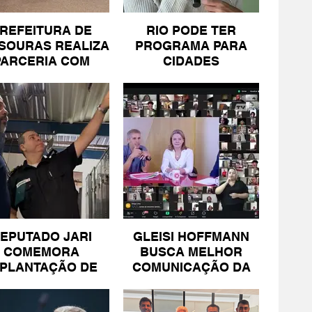
REFEITURA DE
RIO PODE TER
SOURAS REALIZA
PROGRAMA PARA
PARCERIA COM
CIDADES
SICOMÉRCIO E
LITORÂNEAS
FECOMÉRCIO
EPUTADO JARI
GLEISI HOFFMANN
COMEMORA
BUSCA MELHOR
MPLANTAÇÃO DE
COMUNICAÇÃO DA
NIDADE DA PM
ESQUERDA