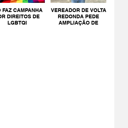
O FAZ CAMPANHA
VEREADOR DE VOLTA
OR DIREITOS DE
REDONDA PEDE
LGBTQI
AMPLIAÇÃO DE
PROJETO PARA
PESSOAS COM TEA