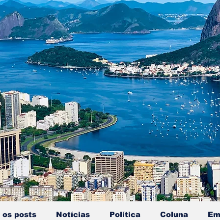
 os posts
Notícias
Política
Coluna
Em