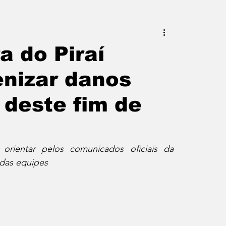
este do Rio
Erik Higino
a do Piraí
enizar danos
iraí
Barra Mansa
Pinheiral
 deste fim de
uras
Palavra da Presidenta
orientar pelos comunicados oficiais da 
 das equipes