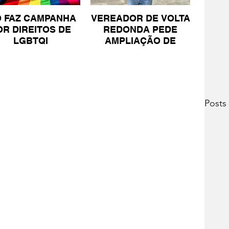
O FAZ CAMPANHA
VEREADOR DE VOLTA
OR DIREITOS DE
REDONDA PEDE
LGBTQI
AMPLIAÇÃO DE
PROJETO PARA
PESSOAS COM TEA
Posts