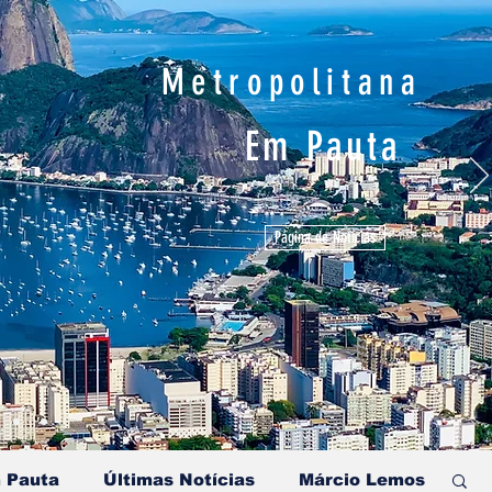
Metropolitana
Em Pauta
Página de Notícias
 Pauta
Últimas Notícias
Márcio Lemos