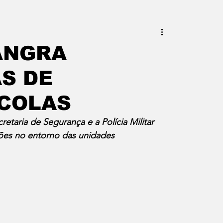
este do Rio
Erik Higino
ANGRA
S DE
iraí
Barra Mansa
Pinheiral
SCOLAS
uras
Palavra da Presidenta
etaria de Segurança e a Polícia Militar 
ões no entorno das unidades