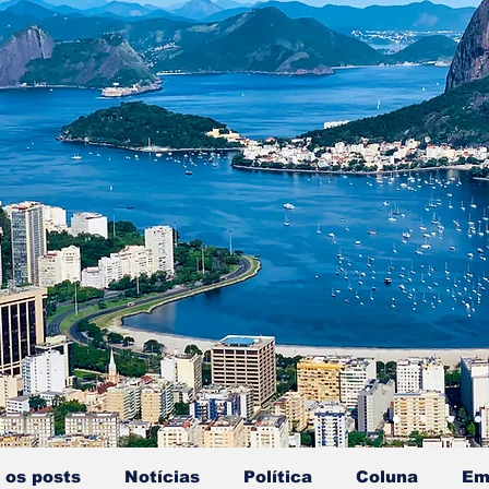
 os posts
Notícias
Política
Coluna
Em