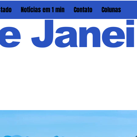
stado
Notícias em 1 min
Contato
Colunas
e Janei
Em PAU