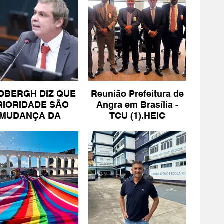
DBERGH DIZ QUE
Reunião Prefeitura de
RIORIDADE SÃO
Angra em Brasília -
MUDANÇA DA
TCU (1).HEIC
ESCALA 6X1 E
ISENÇÃO DE IR