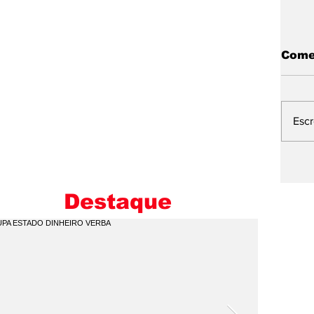
Come
Esc
A
P
C
Destaque
O
P
P
E