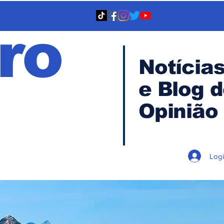
ro
Notícia
e Blog 
TA
Opinião
Log