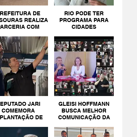
REFEITURA DE
RIO PODE TER
SOURAS REALIZA
PROGRAMA PARA
PARCERIA COM
CIDADES
SICOMÉRCIO E
LITORÂNEAS
FECOMÉRCIO
EPUTADO JARI
GLEISI HOFFMANN
COMEMORA
BUSCA MELHOR
MPLANTAÇÃO DE
COMUNICAÇÃO DA
NIDADE DA PM
ESQUERDA