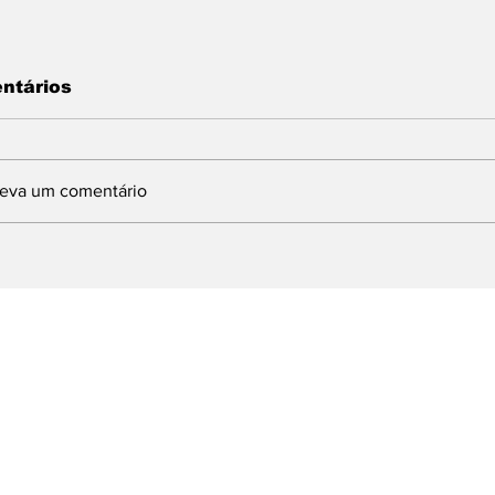
ntários
reva um comentário
LERJ APROVA
PINHEIRAL INI
ROJETO PARA
CAMPANHA NA
OMBATER
DE VACINAÇÃ
BSOLESCÊNCIA
CONTRA INFL
ROGRAMADA DE
NESTA QUART
RODUTOS
(12)
LETRÔNICOS