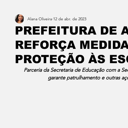
Alana Oliveira
12 de abr. de 2023
Estado do Rio
Notícias em 1 min
Norte & Noro
PREFEITURA DE 
REFORÇA MEDIDA
Dois cafés e a conta
Angra dos Reis
Barra do P
PROTEÇÃO ÀS E
Porto Real
Resende
Volta Redonda
Vasso
Parceria da Secretaria de Educação com a Secr
garante patrulhamento e outras aç