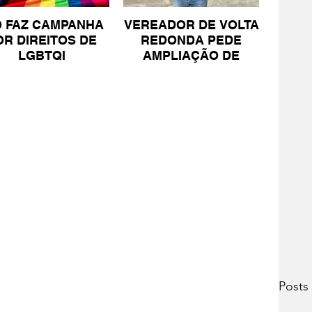
O FAZ CAMPANHA
VEREADOR DE VOLTA
OR DIREITOS DE
REDONDA PEDE
LGBTQI
AMPLIAÇÃO DE
PROJETO PARA
PESSOAS COM TEA
Posts