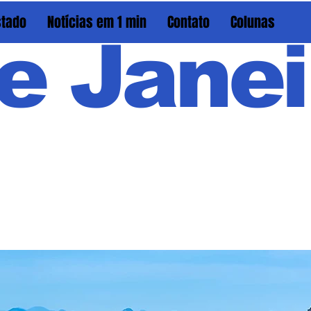
stado
Notícias em 1 min
Contato
Colunas
e Janei
Em PAU