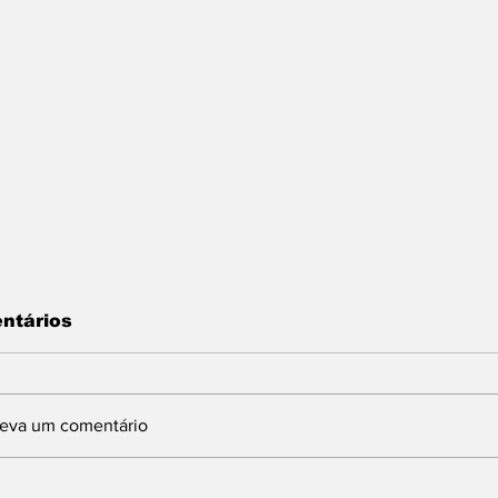
ntários
reva um comentário
INDBERGH DESTINA
Com articulaç