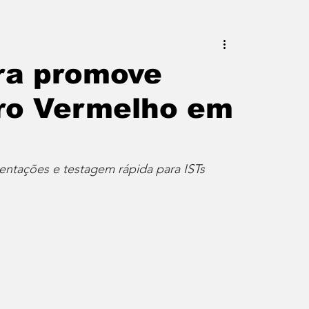
este do Rio
Erik Higino
gra promove
ro Vermelho em
iraí
Barra Mansa
Pinheiral
uras
Palavra da Presidenta
entações e testagem rápida para ISTs