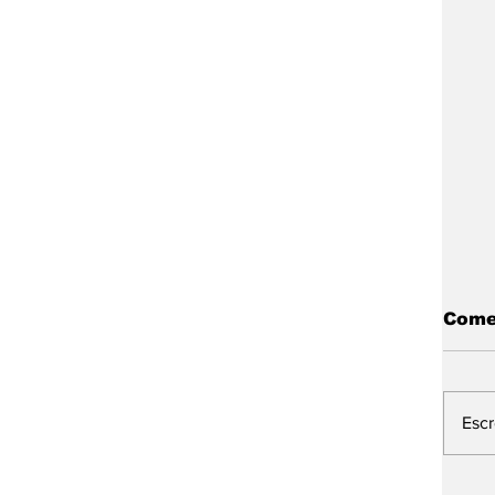
Come
Esc
L