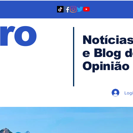
ro
Notícia
e Blog 
TA
Opinião
Log