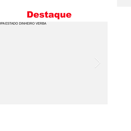
E
M
Destaque
I
C
Q
P
V