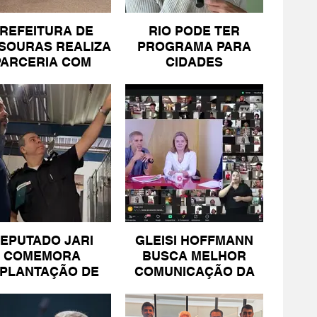
REFEITURA DE
RIO PODE TER
SOURAS REALIZA
PROGRAMA PARA
PARCERIA COM
CIDADES
SICOMÉRCIO E
LITORÂNEAS
FECOMÉRCIO
EPUTADO JARI
GLEISI HOFFMANN
COMEMORA
BUSCA MELHOR
MPLANTAÇÃO DE
COMUNICAÇÃO DA
NIDADE DA PM
ESQUERDA