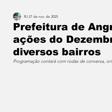
RJ
27 de nov. de 2025
Estado do Rio
Notícias em 1 min
Norte & Noro
Prefeitura de An
ações do Dezemb
Dois cafés e a conta
Angra dos Reis
Barra do P
diversos bairros
Porto Real
Resende
Volta Redonda
Vasso
Programação contará com rodas de conversa, ori