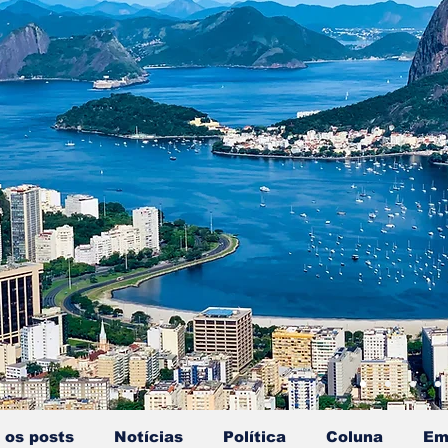
 os posts
Notícias
Política
Coluna
Em