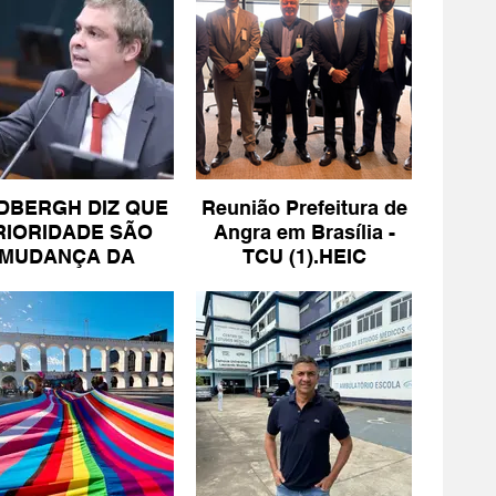
DBERGH DIZ QUE
Reunião Prefeitura de
RIORIDADE SÃO
Angra em Brasília -
MUDANÇA DA
TCU (1).HEIC
ESCALA 6X1 E
ISENÇÃO DE IR