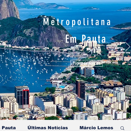
Metropolitana
Em Pauta
Página de Notícias
 Pauta
Últimas Notícias
Márcio Lemos