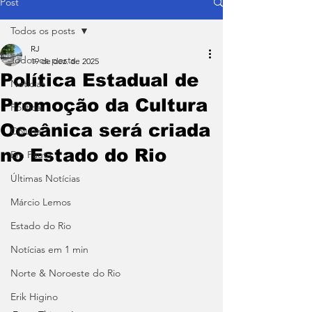
Post
Todos os posts
RJ
Todos os posts
19 de dez. de 2025
Política Estadual de
Notícias
Promoção da Cultura
Política
Oceânica será criada
Coluna
no Estado do Rio
Em Pauta
Últimas Notícias
Márcio Lemos
Estado do Rio
Notícias em 1 min
Norte & Noroeste do Rio
Erik Higino