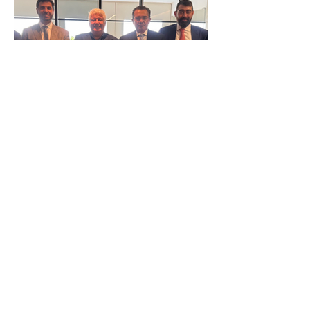
Reunião Prefeitura de Angra em
Brasília - TCU (1).HEIC