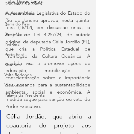
Foto: Thiago Lontra.
Dois cafés e a conta
A Assembleia Legislativa do Estado do 
Angra dos Reis
Rio de Janeiro aprovou, nesta quinta-
Barra do Piraí
feira (18/12), em discussão única, o 
Barra Mansa
Projeto de Lei 4.257/24, de autoria 
original da deputada Célia Jordão (PL), 
Pinheiral
que cria a Política Estadual de 
Porto Real
Promoção da Cultura Oceânica. A 
medida visa a promover ações de 
Resende
educação, mobilização e 
Volta Redonda
conscientização sobre a importância 
dos oceanos para a sustentabilidade 
Vassouras
ambiental, social e econômica. A 
Palavra da Presidenta
medida segue para sanção ou veto do 
Poder Executivo.
Célia Jordão, que abriu a 
coautoria do projeto aos 