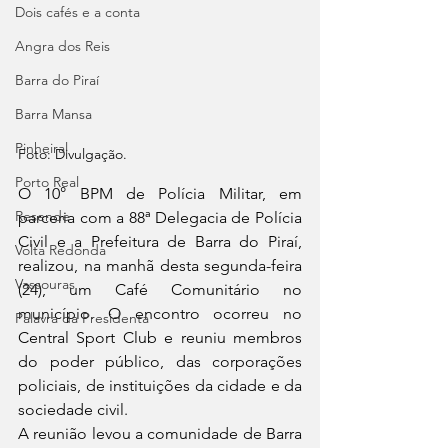
Dois cafés e a conta
Angra dos Reis
Barra do Piraí
Barra Mansa
Pinheiral
Foto: 
Divulgação.	
Porto Real
O 10° BPM de Polícia Militar, em 
Resende
parceria com a 88ª Delegacia de Polícia 
Civil e a Prefeitura de Barra do Piraí, 
Volta Redonda
realizou, na manhã desta segunda-feira 
Vassouras
(24), um Café Comunitário no 
município. O encontro ocorreu no 
Palavra da Presidenta
Central Sport Club e reuniu membros 
do poder público, das corporações 
policiais, de instituições da cidade e da 
sociedade civil.
A reunião levou a comunidade de Barra 