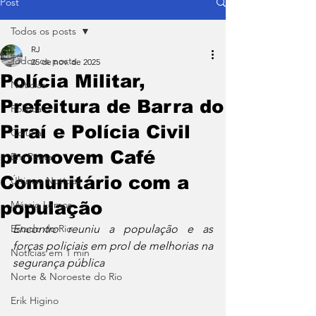
Post
Todos os posts
RJ
Todos os posts
25 de nov. de 2025
Polícia Militar,
Notícias
Prefeitura de Barra do
Política
Piraí e Polícia Civil
Coluna
promovem Café
Em Pauta
Comunitário com a
Últimas Notícias
população
Márcio Lemos
Estado do Rio
Encontro reuniu a população e as 
forças policiais em prol de melhorias na 
Notícias em 1 min
segurança pública
Norte & Noroeste do Rio
Erik Higino