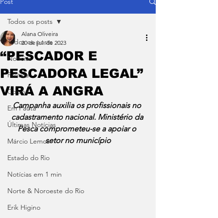
Post
Todos os posts
Alana Oliveira
Todos os posts
20 de jul. de 2023
“PESCADOR E
Notícias
PESCADORA LEGAL”
Política
VIRÁ A ANGRA
Coluna
Campanha auxilia os profissionais no 
Em Pauta
cadastramento nacional. Ministério da 
Últimas Notícias
Pesca comprometeu-se a apoiar o 
setor no município
Márcio Lemos
Estado do Rio
Notícias em 1 min
Norte & Noroeste do Rio
Erik Higino