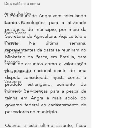
Dois cafés e a conta
Angra dos Reis
A Prefeitura de Angra vem articulando 
apoio e soluções para a atividade 
Barra do Piraí
pesqueira do município, por meio da 
Barra Mansa
Secretaria de Agricultura, Aquicultura e 
Pinheiral
Pesca. Na última semana, 
representantes da pasta se reuniram no 
Porto Real
Ministério da Pesca, em Brasília, para 
Resende
tratar de assuntos como a valorização 
do pescado nacional diante de uma 
Volta Redonda
disputa considerada injusta contra o 
Vassouras
produto estrangeiro, aumento do 
número de licenças para a pesca de 
Palavra da Presidenta
tainha em Angra e mais apoio do 
governo federal ao cadastramento de 
pescadores no município. 
Quanto a este último assunto, ficou 