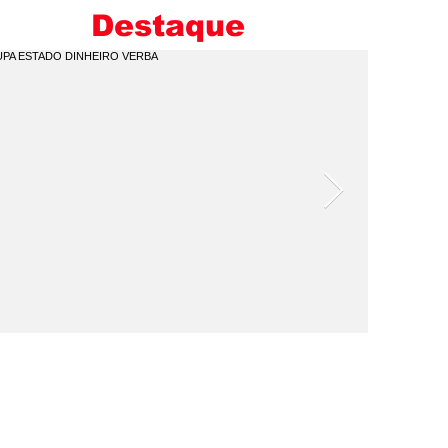
M
Destaque
I
C
Q
P
V