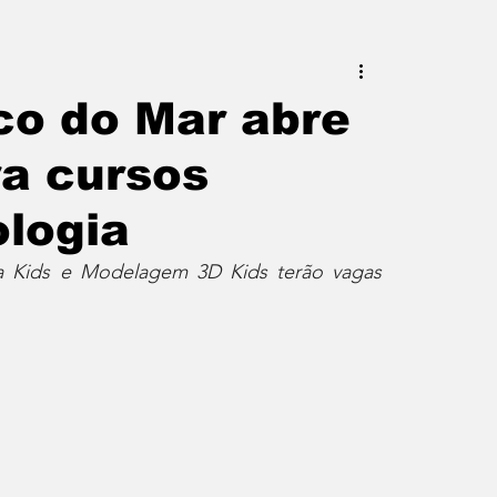
este do Rio
Erik Higino
co do Mar abre
ra cursos
iraí
Barra Mansa
Pinheiral
ologia
uras
Palavra da Presidenta
 Kids e Modelagem 3D Kids terão vagas 