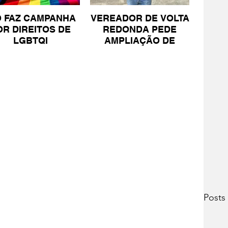
O FAZ CAMPANHA
VEREADOR DE VOLTA
OR DIREITOS DE
REDONDA PEDE
LGBTQI
AMPLIAÇÃO DE
PROJETO PARA
PESSOAS COM TEA
Posts