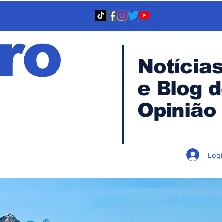
ro
Notícia
e Blog 
TA
Opinião
Log