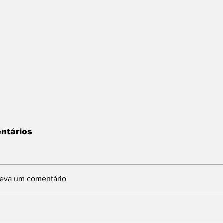
ntários
reva um comentário
INDBERGH DESTINA
Com articulaç
MENDA DE 1,5
deputado Lind