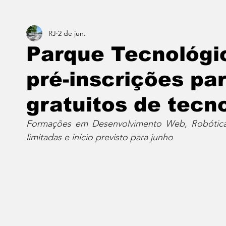
RJ
2 de jun.
Estado do Rio
Notícias em 1 min
Norte & Noro
Parque Tecnológi
pré-inscrições pa
Dois cafés e a conta
Angra dos Reis
Barra do P
gratuitos de tecn
Porto Real
Resende
Volta Redonda
Vasso
Formações em Desenvolvimento Web, Robótica
limitadas e início previsto para junho