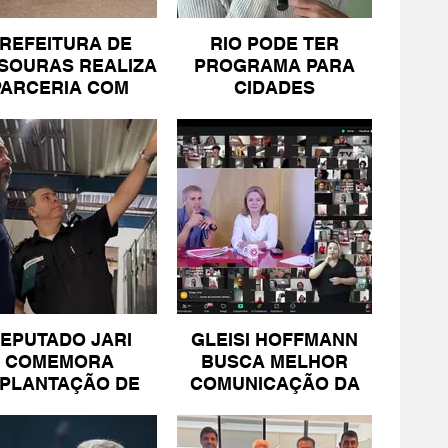
REFEITURA DE
RIO PODE TER
SOURAS REALIZA
PROGRAMA PARA
PARCERIA COM
CIDADES
SICOMÉRCIO E
LITORÂNEAS
FECOMÉRCIO
EPUTADO JARI
GLEISI HOFFMANN
COMEMORA
BUSCA MELHOR
MPLANTAÇÃO DE
COMUNICAÇÃO DA
NIDADE DA PM
ESQUERDA