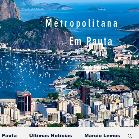
Metropolitana
Em Pauta
Página de Notícias
 Pauta
Últimas Notícias
Márcio Lemos