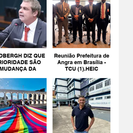
DBERGH DIZ QUE
Reunião Prefeitura de
RIORIDADE SÃO
Angra em Brasília -
MUDANÇA DA
TCU (1).HEIC
ESCALA 6X1 E
ISENÇÃO DE IR