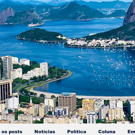
 os posts
Notícias
Política
Coluna
Em