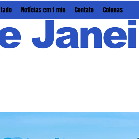
stado
Notícias em 1 min
Contato
Colunas
e Janei
Em PAU