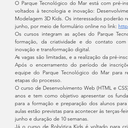
O Parque Tecnológico do Mar está com pré-inscr
voltados à tecnologia e inovação: Desenvolvi
Modelagem 3D Kids. Os interessados poderão reali
junho, por meio de formulário online no link: 
htt
Os cursos integram as ações do Parque Tecno
formação, da criatividade e do contato com á
inovação e transformação digital.
As vagas são limitadas, e a realização da pré-insc
Após o encerramento do período de inscriçõe
equipe do Parque Tecnológico do Mar para re
etapas do processo.
O curso de Desenvolvimento Web (HTML e CSS) é 
anos e tem como objetivo apresentar os fundam
para a formação e preparação dos alunos para 
aulas estão previstas para acontecer às terças-fei
junho e duração de 10 semanas.
Já o curso de Robótica Kids é voltado para cri