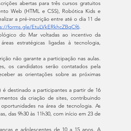
ições abertas para três cursos gratuitos 
mento Web (HTML e CSS), Robótica Kids e 
zar a pré-inscrição entre até o dia 11 de 
ps://forms.gle/EtuLVkERkhcZBqCf6
.
lógico do Mar voltadas ao incentivo da 
reas estratégicas ligadas à tecnologia, 
rição não garante a participação nas aulas. 
s, os candidatos serão contatados pela 
ceber as orientações sobre as próximas 
destinado a participantes a partir de 16 
entos da criação de sites, contribuindo 
oportunidades na área de tecnologia. As 
ras, das 9h30 às 11h30, com início em 23 de 
anças e adolescentes de 10 a 15 anos. A 