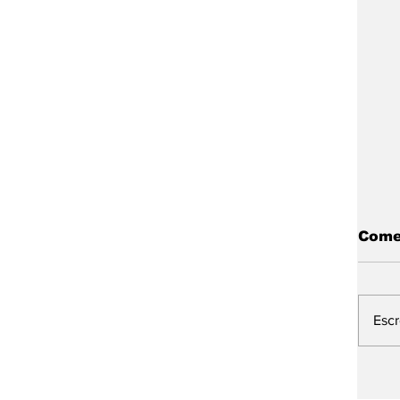
Come
Esc
L
E