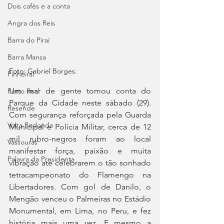
Dois cafés e a conta
Angra dos Reis
Barra do Piraí
Barra Mansa
Foto: 
Gabriel Borges.
Pinheiral
Um mar de gente tomou conta do 
Porto Real
Parque da Cidade neste sábado (29). 
Resende
Com segurança reforçada pela Guarda 
Volta Redonda
Municipal e Polícia Militar, cerca de 12 
mil rubro-negros foram ao local 
Vassouras
manifestar força, paixão e muita 
Palavra da Presidenta
vibração até celebrarem o tão sonhado 
tetracampeonato do Flamengo na 
Libertadores. Com gol de Danilo, o 
Mengão venceu o Palmeiras no Estádio 
Monumental, em Lima, no Peru, e fez 
história mais uma vez. E mesmo a 