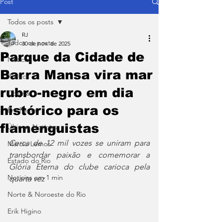
Post
Todos os posts
RJ
Todos os posts
30 de nov. de 2025
Parque da Cidade de
Notícias
Barra Mansa vira mar
Política
rubro-negro em dia
Coluna
histórico para os
Em Pauta
flamenguistas
Últimas Notícias
Cerca de 12 mil vozes se uniram para 
Márcio Lemos
transbordar paixão e comemorar a 
Estado do Rio
Glória Eterna do clube carioca pela 
Notícias em 1 min
quarta vez
Norte & Noroeste do Rio
Erik Higino