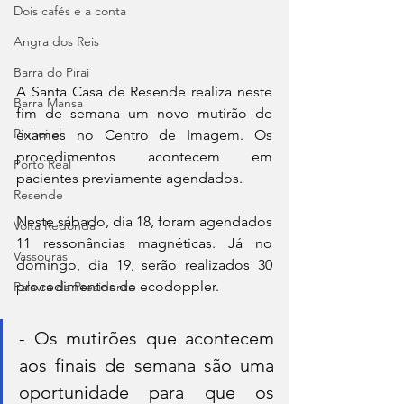
Dois cafés e a conta
Angra dos Reis
Barra do Piraí
A Santa Casa de Resende realiza neste 
Barra Mansa
fim de semana um novo mutirão de 
Pinheiral
exames no Centro de Imagem. Os 
procedimentos acontecem em 
Porto Real
pacientes previamente agendados. 
Resende
Neste sábado, dia 18, foram agendados 
Volta Redonda
11 ressonâncias magnéticas. Já no 
Vassouras
domingo, dia 19, serão realizados 30 
procedimentos de ecodoppler. 
Palavra da Presidenta
- Os mutirões que acontecem 
aos finais de semana são uma 
oportunidade para que os 