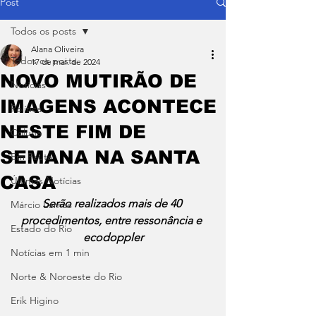
Post
Todos os posts
Alana Oliveira
Todos os posts
17 de mai. de 2024
NOVO MUTIRÃO DE
Notícias
IMAGENS ACONTECE
Política
NESTE FIM DE
Coluna
SEMANA NA SANTA
Em Pauta
CASA
Últimas Notícias
Serão realizados mais de 40 
Márcio Lemos
procedimentos, entre ressonância e 
Estado do Rio
ecodoppler
Notícias em 1 min
Norte & Noroeste do Rio
Erik Higino