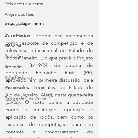
Dois cafés e a conta
Angra dos Reis
Foto: Thiago Lontra.
Barra do Piraí
Barra Mansa
A robótica poderá ser reconhecida 
como esporte de competição e de 
Pinheiral
relevância educacional no Estado do 
Porto Real
Rio de Janeiro. É o que prevê o Projeto 
de Lei 3.419/24, de autoria do 
Resende
deputado Felipinho Ravis (PP), 
Volta Redonda
aprovado, em primeira discussão, pela 
Assembleia Legislativa do Estado do 
Vassouras
Rio de Janeiro (Alerj), nesta quarta-feira 
Palavra da Presidenta
(03/06). O texto define a atividade 
como a construção, operação e 
aplicação de robôs, bem como os 
sistemas de computação para seu 
controle e processamento de 