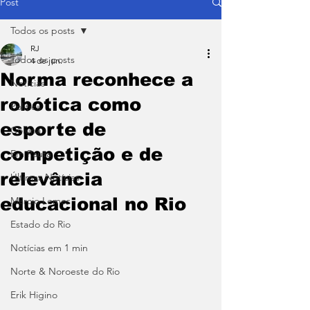
Post
Todos os posts
RJ
Todos os posts
4 de jun.
Norma reconhece a
Notícias
robótica como
Política
esporte de
Coluna
competição e de
Em Pauta
relevância
Últimas Notícias
educacional no Rio
Márcio Lemos
Estado do Rio
Notícias em 1 min
Norte & Noroeste do Rio
Erik Higino