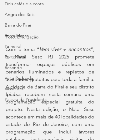
Dois cafés e a conta
Angra dos Reis
Barra do Piraí
Barra Mansa
Foto: 
Divulgação.
Pinheiral
Com o tema “
Vem viver + encontros
”, 
o Natal Sesc RJ 2025 promete 
Porto Real
transformar espaços públicos em 
Resende
cenários iluminados e repletos de 
Volta Redonda
atividades gratuitas para toda a família. 
A cidade de Barra do Piraí e seu distrito 
Vassouras
Ipiabas recebem nesta semana uma 
Palavra da Presidenta
programação especial gratuita do 
projeto. Nesta edição, o Natal Sesc 
acontece em mais de 40 localidades do 
estado do Rio de Janeiro, com uma 
programação que inclui árvores 
natalinas, instagramáveis, visitas do 