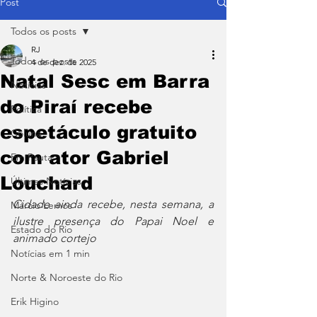
Post
Todos os posts
RJ
Todos os posts
4 de dez. de 2025
Natal Sesc em Barra
Notícias
do Piraí recebe
Política
espetáculo gratuito
Coluna
com ator Gabriel
Em Pauta
Louchard
Últimas Notícias
Cidade ainda recebe, nesta semana, a 
Márcio Lemos
ilustre presença do Papai Noel e 
Estado do Rio
animado cortejo
Notícias em 1 min
Norte & Noroeste do Rio
Erik Higino