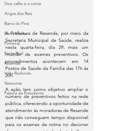
Dois cafés e a conta
Angra dos Reis
Barra do Piraí
A Prefeitura de Resende, por meio da 
Barra Mansa
Secretaria Municipal de Saúde, realiza 
Pinheiral
nesta quarta-feira, dia 29, mais um 
Porto Real
mutirão de exames preventivos. Os 
procedimentos acontecem em 14 
Resende
Postos de Saúde da Família das 17h às 
Volta Redonda
20h. 
Vassouras
A ação tem como objetivo ampliar o 
Palavra da Presidenta
número de preventivos feitos na rede 
pública, oferecendo a oportunidade de 
atendimento às moradoras de Resende 
que não conseguem tempo disponível 
para os exames de rotina no decorrer 