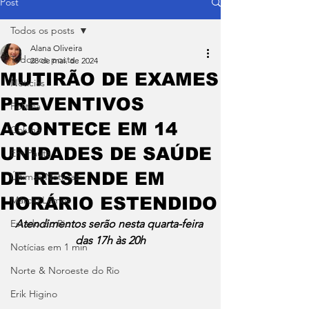
Post
Todos os posts
Alana Oliveira
Todos os posts
28 de mai. de 2024
MUTIRÃO DE EXAMES
Notícias
PREVENTIVOS
Política
ACONTECE EM 14
Coluna
UNIDADES DE SAÚDE
Em Pauta
DE RESENDE EM
Últimas Notícias
HORÁRIO ESTENDIDO
Márcio Lemos
Estado do Rio
Atendimentos serão nesta quarta-feira 
das 17h às 20h
Notícias em 1 min
Norte & Noroeste do Rio
Erik Higino