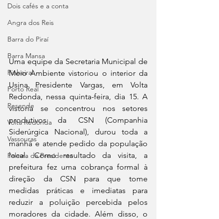
Dois cafés e a conta
Angra dos Reis
Barra do Piraí
Barra Mansa
Uma equipe da Secretaria Municipal de 
Pinheiral
Meio Ambiente vistoriou o interior da 
Usina Presidente Vargas, em Volta 
Porto Real
Redonda, nessa quinta-feira, dia 15. A 
Resende
vistoria se concentrou nos setores 
produtivos da CSN (Companhia 
Volta Redonda
Siderúrgica Nacional), durou toda a 
Vassouras
manhã e atende pedido da população 
local. Como resultado da visita, a 
Palavra da Presidenta
prefeitura fez uma cobrança formal à 
direção da CSN para que tome 
medidas práticas e imediatas para 
reduzir a poluição percebida pelos 
moradores da cidade. Além disso, o 