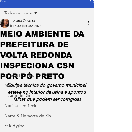
Post
Todos os posts
Alana Oliveira
Todos os posts
16 de jun. de 2023
MEIO AMBIENTE DA
Notícias
PREFEITURA DE
Política
VOLTA REDONDA
Coluna
INSPECIONA CSN
Em Pauta
POR PÓ PRETO
Últimas Notícias
Equipe técnica do governo municipal 
Márcio Lemos
esteve no interior da usina e apontou 
Estado do Rio
falhas que podem ser corrigidas
Notícias em 1 min
Norte & Noroeste do Rio
Erik Higino