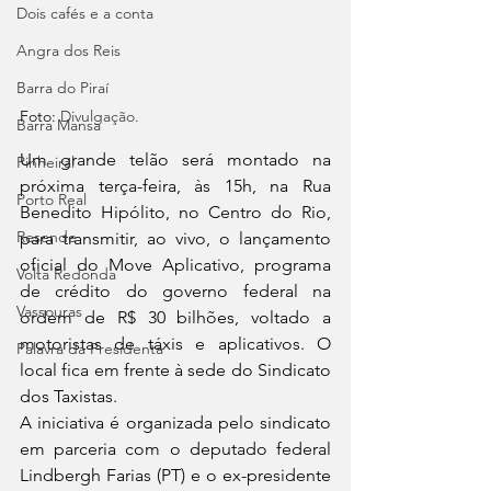
Dois cafés e a conta
Angra dos Reis
Barra do Piraí
Foto: 
Divulgação.
Barra Mansa
Um grande telão será montado na 
Pinheiral
próxima terça-feira, às 15h, na Rua 
Porto Real
Benedito Hipólito, no Centro do Rio, 
Resende
para transmitir, ao vivo, o lançamento 
oficial do Move Aplicativo, programa 
Volta Redonda
de crédito do governo federal na 
Vassouras
ordem de R$ 30 bilhões, voltado a 
motoristas de táxis e aplicativos. O 
Palavra da Presidenta
local fica em frente à sede do Sindicato 
dos Taxistas.
A iniciativa é organizada pelo sindicato 
em parceria com o deputado federal 
Lindbergh Farias (PT) e o ex-presidente 