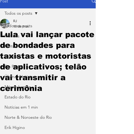
Post
Todos os posts
RJ
Todos os posts
18 de mai.
Lula vai lançar pacote
Notícias
de bondades para
Política
taxistas e motoristas
Coluna
de aplicativos; telão
Em Pauta
vai transmitir a
Últimas Notícias
cerimônia
Márcio Lemos
Estado do Rio
Notícias em 1 min
Norte & Noroeste do Rio
Erik Higino