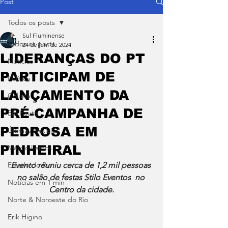
Post
Todos os posts
Sul Fluminense
Todos os posts
24 de jun. de 2024
LIDERANÇAS DO PT
Notícias
PARTICIPAM DE
Política
LANÇAMENTO DA
Coluna
PRÉ-CAMPANHA DE
Em Pauta
PEDROSA EM
Últimas Notícias
PINHEIRAL
Márcio Lemos
Estado do Rio
Evento reuniu cerca de 1,2 mil pessoas 
no salão de festas Stilo Eventos  no 
Notícias em 1 min
Centro da cidade.
Norte & Noroeste do Rio
Erik Higino