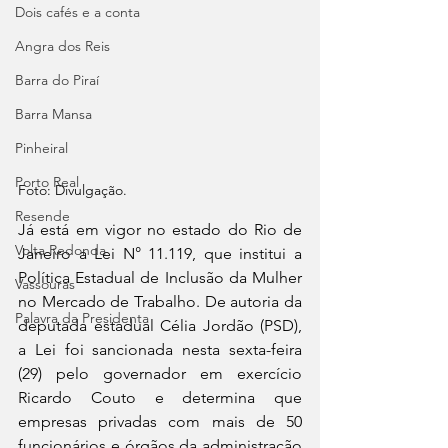
Dois cafés e a conta
Angra dos Reis
Barra do Piraí
Barra Mansa
Pinheiral
Porto Real
Foto: Divulgação.
Resende
Já está em vigor no estado do Rio de 
Volta Redonda
Janeiro a Lei N° 11.119, que institui a 
Política Estadual de Inclusão da Mulher 
Vassouras
no Mercado de Trabalho. De autoria da 
Palavra da Presidenta
deputada estadual Célia Jordão (PSD), 
a Lei foi sancionada nesta sexta-feira 
(29) pelo governador em exercício 
Ricardo Couto e determina que 
empresas privadas com mais de 50 
funcionários e órgãos da administração 