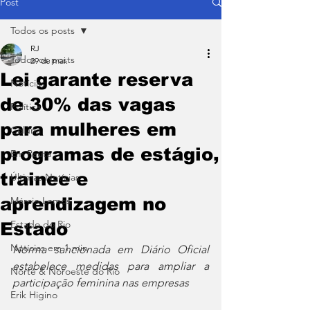
Post
Todos os posts
RJ
Todos os posts
29 de mai.
Lei garante reserva
Notícias
de 30% das vagas
Política
para mulheres em
Coluna
programas de estágio,
Em Pauta
trainee e
Últimas Notícias
aprendizagem no
Márcio Lemos
Estado do Rio
Estado
Notícias em 1 min
Norma sancionada em Diário Oficial 
estabelece medidas para ampliar a 
Norte & Noroeste do Rio
participação feminina nas empresas
Erik Higino