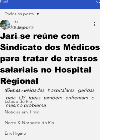
Post
Todos os posts
RJ
Todos os posts
9 de jan.
Jari se reúne com
Notícias
Sindicato dos Médicos
Política
para tratar de atrasos
Coluna
salariais no Hospital
Em Pauta
Regional
Últimas Notícias
Outras unidades hospitalares geridas 
Márcio Lemos
pela OS Ideas também enfrentam o 
Estado do Rio
mesmo problema
Notícias em 1 min
Norte & Noroeste do Rio
Erik Higino