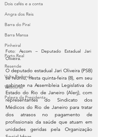
Dois cafés e a conta
Angra dos Reis
Barra do Piraí
Barra Mansa
Pinheiral
Foto: 
Ascom – Deputado Estadual Jari 
Porto Real
Oliveira.
Resende
O deputado estadual Jari Oliveira (PSB) 
Volta Redonda
se reuniu, nesta quinta-feira (8), em seu 
gabinete na Assembleia Legislativa do 
Vassouras
Estado do Rio de Janeiro (Alerj), com 
Palavra da Presidenta
representantes do Sindicato dos 
Médicos do Rio de Janeiro para tratar 
dos atrasos no pagamento de 
profissionais da saúde que atuam em 
unidades geridas pela Organização 
Social Ideas.