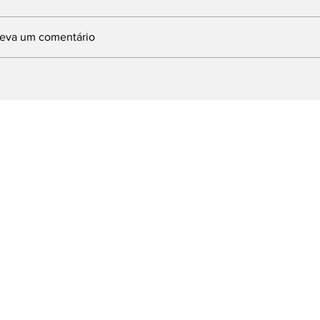
reva um comentário
INDBERGH DESTINA
Com articulaç
MENDA DE 1,5
deputado Lind
ILHÃO PARA
prefeito Ferret
MPLANTAÇÃO DE
Brasília e obt
URSO DE
milhões para 
UALIFICAÇÃO
emergenciais 
ROFISSIONAL EM
dos Reis
OLTA REDONDA