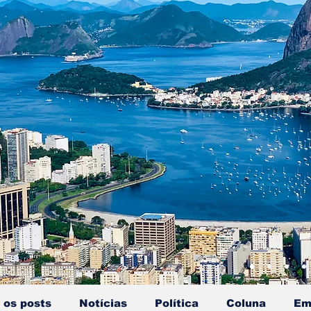
 os posts
Notícias
Política
Coluna
Em