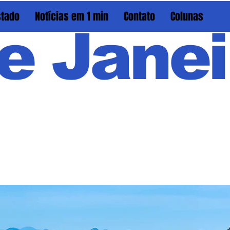
stado
Notícias em 1 min
Contato
Colunas
e Janei
Em PAU