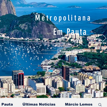
Metropolitana
Em Pauta
Página de Notícias
 Pauta
Últimas Notícias
Márcio Lemos