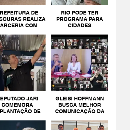
REFEITURA DE
RIO PODE TER
SOURAS REALIZA
PROGRAMA PARA
PARCERIA COM
CIDADES
SICOMÉRCIO E
LITORÂNEAS
FECOMÉRCIO
EPUTADO JARI
GLEISI HOFFMANN
COMEMORA
BUSCA MELHOR
MPLANTAÇÃO DE
COMUNICAÇÃO DA
NIDADE DA PM
ESQUERDA