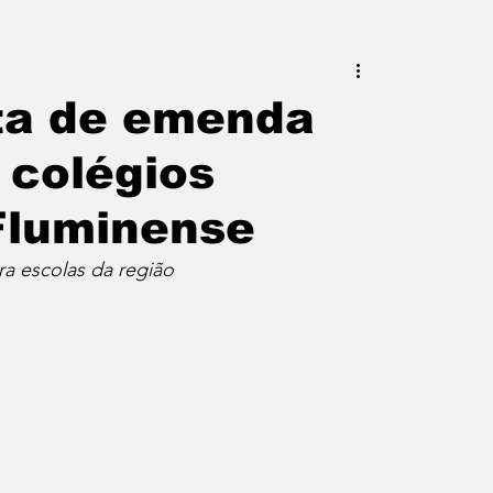
este do Rio
Erik Higino
sta de emenda
 colégios
iraí
Barra Mansa
Pinheiral
Fluminense
uras
Palavra da Presidenta
a escolas da região