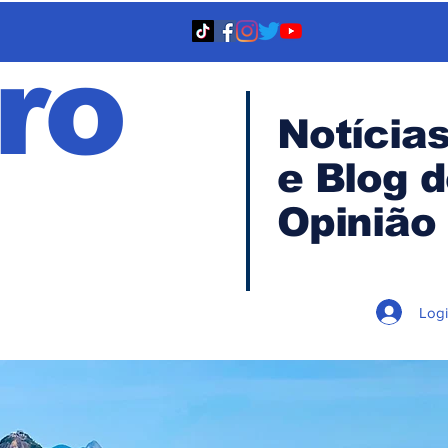
ro
Notícia
e Blog 
TA
Opinião
Log