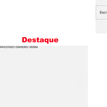
Esc
L
E
M
Destaque
I
C
Q
P
V