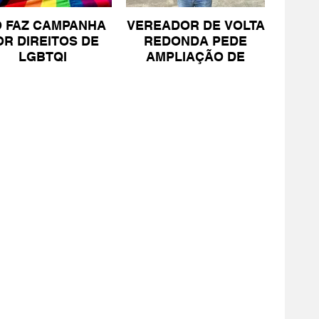
O FAZ CAMPANHA
VEREADOR DE VOLTA
OR DIREITOS DE
REDONDA PEDE
LGBTQI
AMPLIAÇÃO DE
PROJETO PARA
PESSOAS COM TEA