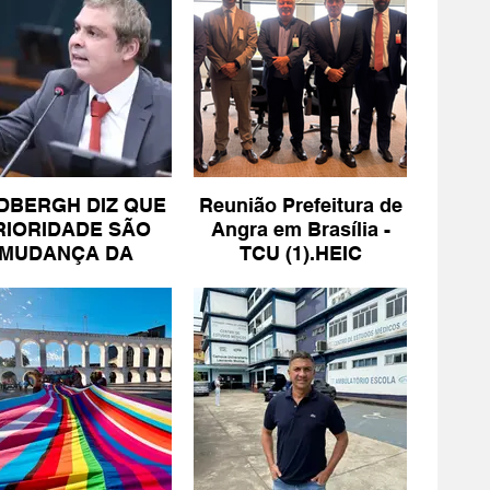
DBERGH DIZ QUE
Reunião Prefeitura de
RIORIDADE SÃO
Angra em Brasília -
MUDANÇA DA
TCU (1).HEIC
ESCALA 6X1 E
ISENÇÃO DE IR