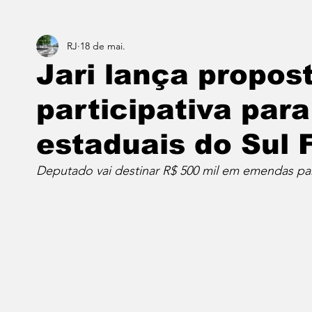
RJ
18 de mai.
Estado do Rio
Notícias em 1 min
Norte & Noro
Jari lança propo
participativa para
Dois cafés e a conta
Angra dos Reis
Barra do P
estaduais do Sul 
Porto Real
Resende
Volta Redonda
Vasso
Deputado vai destinar R$ 500 mil em emendas par