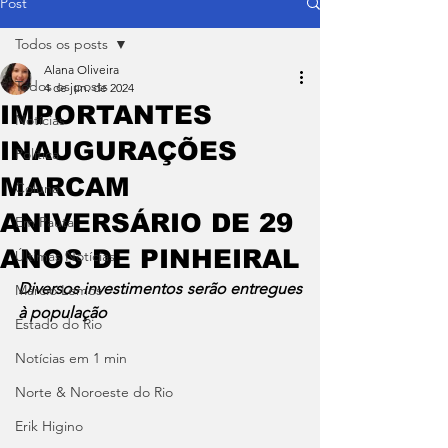
Post
Todos os posts
Alana Oliveira
Todos os posts
4 de jun. de 2024
IMPORTANTES
Notícias
INAUGURAÇÕES
Política
MARCAM
Coluna
ANIVERSÁRIO DE 29
Em Pauta
ANOS DE PINHEIRAL
Últimas Notícias
Diversos investimentos serão entregues 
Márcio Lemos
à população­­
Estado do Rio
Notícias em 1 min
Norte & Noroeste do Rio
Erik Higino