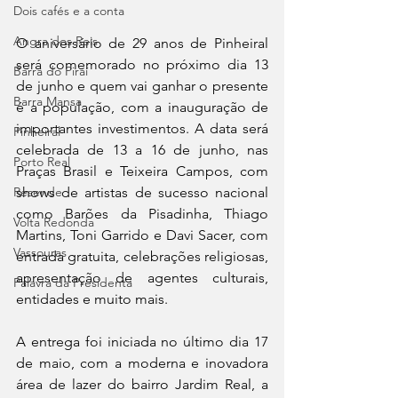
Dois cafés e a conta
Angra dos Reis
O aniversário de 29 anos de Pinheiral 
será comemorado no próximo dia 13 
Barra do Piraí
de junho e quem vai ganhar o presente 
Barra Mansa
é a população, com a inauguração de 
importantes investimentos. A data será 
Pinheiral
celebrada de 13 a 16 de junho, nas 
Porto Real
Praças Brasil e Teixeira Campos, com 
shows de artistas de sucesso nacional 
Resende
como Barões da Pisadinha, Thiago 
Volta Redonda
Martins, Toni Garrido e Davi Sacer, com 
Vassouras
entrada gratuita, celebrações religiosas, 
apresentação de agentes culturais, 
Palavra da Presidenta
entidades e muito mais.
A entrega foi iniciada no último dia 17 
de maio, com a moderna e inovadora 
área de lazer do bairro Jardim Real, a 