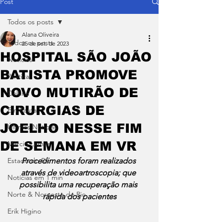
Post
Todos os posts
Alana Oliveira
Todos os posts
25 de set. de 2023
HOSPITAL SÃO JOÃO
Notícias
BATISTA PROMOVE
Política
NOVO MUTIRÃO DE
Coluna
CIRURGIAS DE
Em Pauta
JOELHO NESSE FIM
Últimas Notícias
DE SEMANA EM VR
Márcio Lemos
Estado do Rio
Procedimentos foram realizados 
através de videoartroscopia; que 
Notícias em 1 min
possibilita uma recuperação mais 
Norte & Noroeste do Rio
rápida dos pacientes
Erik Higino