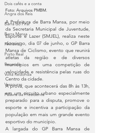
Dois cafés e a conta
Foto: Arquivos PMBM.
Angra dos Reis
A Prefeitura de Barra Mansa, por meio 
Barra do Piraí
da Secretaria Municipal de Juventude, 
Barra Mansa
Esporte e Lazer (SMJEL), realiza neste 
domingo, dia 07 de junho, o GP Barra 
Pinheiral
Mansa de Ciclismo, evento que reunirá 
Porto Real
atletas da região e de diversos 
Resende
municípios em uma competição de 
velocidade e resistência pelas ruas do 
Volta Redonda
Centro da cidade.
Vassouras
A prova, que acontecerá das 8h às 13h, 
em um circuito urbano especialmente 
Palavra da Presidenta
preparado para a disputa, promove o 
esporte e incentiva a participação da 
população em mais um grande evento 
esportivo do município.
A largada do GP Barra Mansa de 