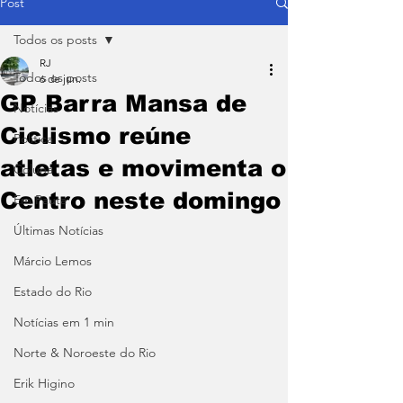
Post
Todos os posts
RJ
Todos os posts
6 de jun.
GP Barra Mansa de
Notícias
Ciclismo reúne
Política
atletas e movimenta o
Coluna
Centro neste domingo
Em Pauta
Últimas Notícias
Márcio Lemos
Estado do Rio
Notícias em 1 min
Norte & Noroeste do Rio
Erik Higino