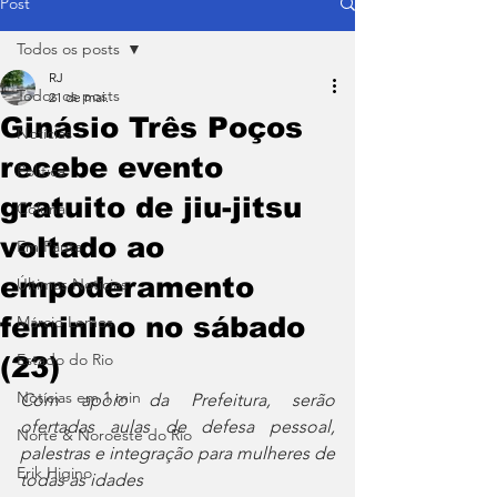
Post
Todos os posts
RJ
Todos os posts
21 de mai.
Ginásio Três Poços
Notícias
recebe evento
Política
gratuito de jiu-jitsu
Coluna
voltado ao
Em Pauta
empoderamento
Últimas Notícias
feminino no sábado
Márcio Lemos
Estado do Rio
(23)
Notícias em 1 min
Com apoio da Prefeitura, serão 
ofertadas aulas de defesa pessoal, 
Norte & Noroeste do Rio
palestras e integração para mulheres de 
Erik Higino
todas as idades