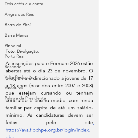
Dois cafés e a conta
Angra dos Reis
Barra do Piraí
Barra Mansa
Pinheiral
Foto: 
Divulgação.
Porto Real
As inscrições para o Formare 2026 estão 
Resende
abertas até o dia 23 de novembro. O 
Volta Redonda
programa é direcionado a jovens de 17 
a 18 anos (nascidos entre 2007 e 2008) 
Vassouras
que estejam cursando ou tenham 
Palavra da Presidenta
concluído o ensino médio, com renda 
familiar per capita de até um salário-
mínimo. As candidaturas devem ser 
feitas pelo site
https://ava.fiochpe.org.br/login/index.
php
.