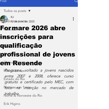
Post
Todos os posts
RJ
Todos os posts
12 de nov. de 2025
Formare 2026 abre
Notícias
inscrições para
Política
qualificação
Coluna
profissional de jovens
Em Pauta
em Resende
Últimas Notícias
Programa, voltado a jovens nascidos 
Márcio Lemos
entre 2007 e 2008, oferece curso 
Estado do Rio
gratuito e certificado pelo MEC, com 
Notícias em 1 min
foco na inserção no mercado de 
trabalho
Norte & Noroeste do Rio
Erik Higino