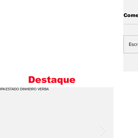
Come
Esc
L
E
M
Destaque
I
C
Q
P
V