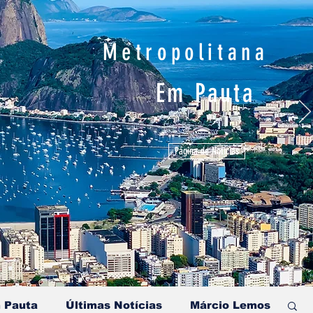
Metropolitana
Em Pauta
Página de Notícias
 Pauta
Últimas Notícias
Márcio Lemos