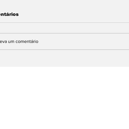
ntários
reva um comentário
INDBERGH DESTINA
Com articulaç
MENDA DE 1,5
deputado Lind
ILHÃO PARA
prefeito Ferret
MPLANTAÇÃO DE
Brasília e obt
URSO DE
milhões para 
UALIFICAÇÃO
emergenciais 
ROFISSIONAL EM
dos Reis
OLTA REDONDA