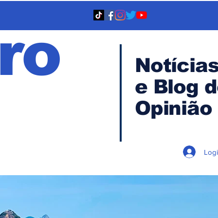
ro
Notícia
e Blog 
TA
Opinião
Log