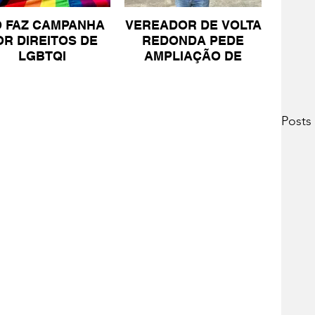
O FAZ CAMPANHA
VEREADOR DE VOLTA
OR DIREITOS DE
REDONDA PEDE
LGBTQI
AMPLIAÇÃO DE
PROJETO PARA
PESSOAS COM TEA
Posts