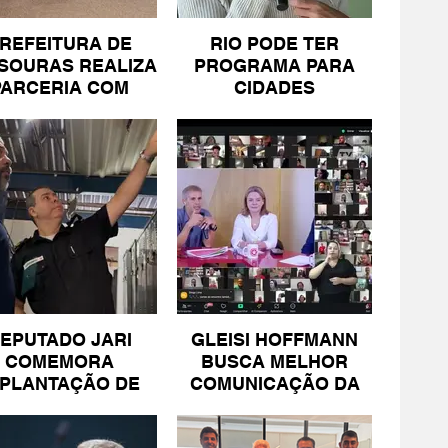
REFEITURA DE
RIO PODE TER
SOURAS REALIZA
PROGRAMA PARA
PARCERIA COM
CIDADES
SICOMÉRCIO E
LITORÂNEAS
FECOMÉRCIO
EPUTADO JARI
GLEISI HOFFMANN
COMEMORA
BUSCA MELHOR
MPLANTAÇÃO DE
COMUNICAÇÃO DA
NIDADE DA PM
ESQUERDA