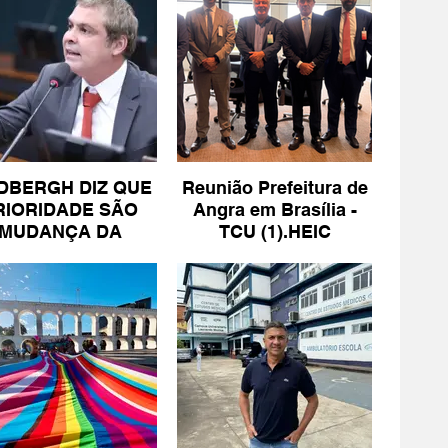
DBERGH DIZ QUE
Reunião Prefeitura de
RIORIDADE SÃO
Angra em Brasília -
MUDANÇA DA
TCU (1).HEIC
ESCALA 6X1 E
ISENÇÃO DE IR