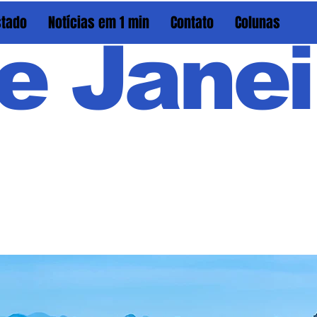
stado
Notícias em 1 min
Contato
Colunas
e Janei
Em PAU