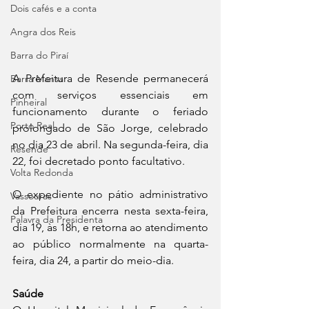
Dois cafés e a conta
Angra dos Reis
Barra do Piraí
A Prefeitura de Resende permanecerá 
Barra Mansa
com serviços essenciais em 
Pinheiral
funcionamento durante o feriado 
Porto Real
prolongado de São Jorge, celebrado 
no dia 23 de abril. Na segunda-feira, dia 
Resende
22, foi decretado ponto facultativo.  
Volta Redonda
O expediente no pátio administrativo 
Vassouras
da Prefeitura encerra nesta sexta-feira, 
Palavra da Presidenta
dia 19, às 18h, e retorna ao atendimento 
ao público normalmente na quarta-
feira, dia 24, a partir do meio-dia.  
Saúde