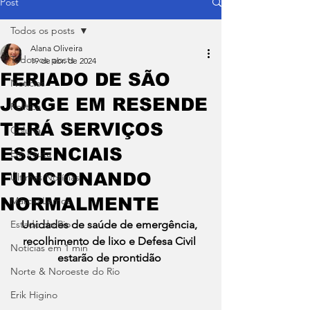
Post
Todos os posts
Alana Oliveira
Todos os posts
19 de abr. de 2024
FERIADO DE SÃO
Notícias
JORGE EM RESENDE
Política
TERÁ SERVIÇOS
Coluna
ESSENCIAIS
Em Pauta
FUNCIONANDO
Últimas Notícias
NORMALMENTE
Márcio Lemos
Estado do Rio
Unidades de saúde de emergência, 
recolhimento de lixo e Defesa Civil 
Notícias em 1 min
estarão de prontidão 
Norte & Noroeste do Rio
Erik Higino