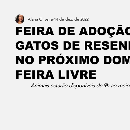
Alana Oliveira
14 de dez. de 2022
Estado do Rio
Notícias em 1 min
Norte & Noro
FEIRA DE ADOÇÃO
GATOS DE RESEN
Dois cafés e a conta
Angra dos Reis
Barra do P
NO PRÓXIMO DO
Porto Real
Resende
Volta Redonda
Vasso
FEIRA LIVRE
Animais estarão disponíveis de 9h ao mei