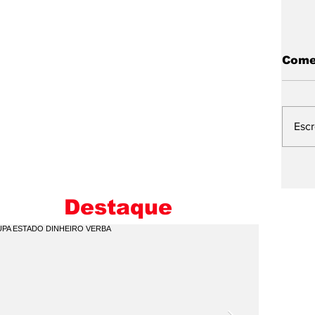
Come
Esc
B
D
P
Destaque
ES
A