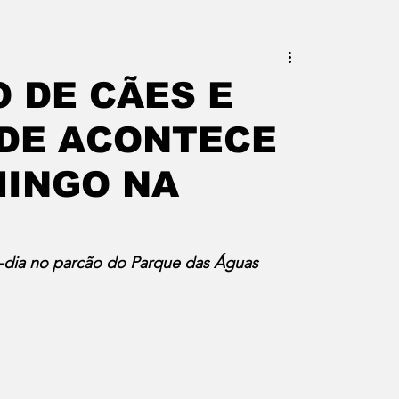
este do Rio
Erik Higino
 DE CÃES E
DE ACONTECE
iraí
Barra Mansa
Pinheiral
MINGO NA
uras
Palavra da Presidenta
o-dia no parcão do Parque das Águas