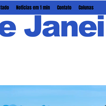
stado
Notícias em 1 min
Contato
Colunas
e Janei
Em PAU