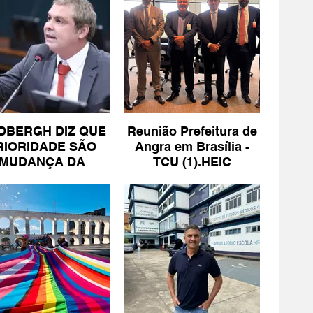
DBERGH DIZ QUE
Reunião Prefeitura de
RIORIDADE SÃO
Angra em Brasília -
MUDANÇA DA
TCU (1).HEIC
ESCALA 6X1 E
ISENÇÃO DE IR