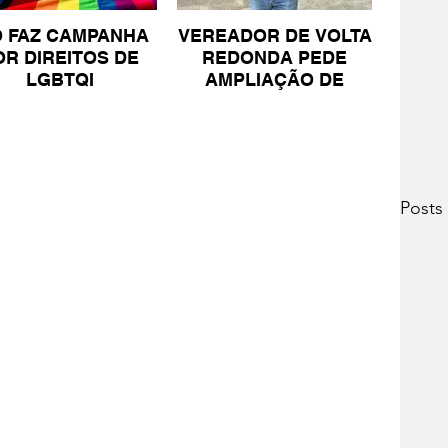
O FAZ CAMPANHA
VEREADOR DE VOLTA
OR DIREITOS DE
REDONDA PEDE
LGBTQI
AMPLIAÇÃO DE
PROJETO PARA
PESSOAS COM TEA
Posts