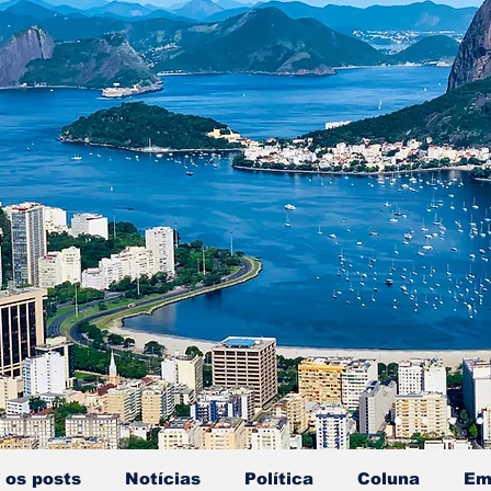
 os posts
Notícias
Política
Coluna
Em