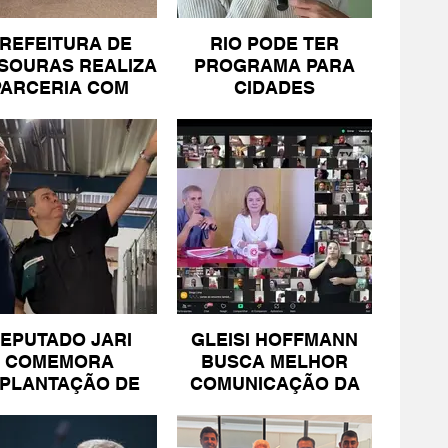
REFEITURA DE
RIO PODE TER
SOURAS REALIZA
PROGRAMA PARA
PARCERIA COM
CIDADES
SICOMÉRCIO E
LITORÂNEAS
FECOMÉRCIO
EPUTADO JARI
GLEISI HOFFMANN
COMEMORA
BUSCA MELHOR
MPLANTAÇÃO DE
COMUNICAÇÃO DA
NIDADE DA PM
ESQUERDA