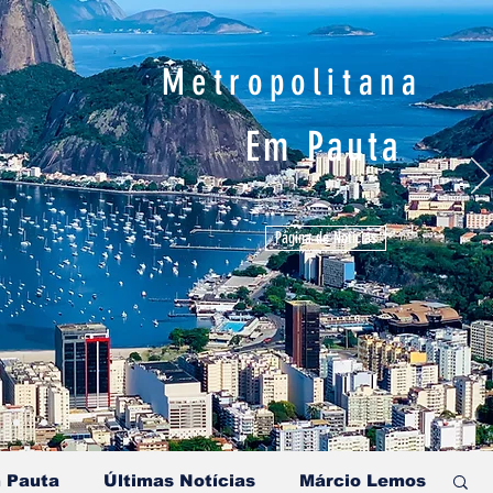
Metropolitana
Em Pauta
Página de Notícias
 Pauta
Últimas Notícias
Márcio Lemos