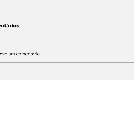
ntários
reva um comentário
ARRA MANSA: PRAÇA
ICMS: ALERJ
A LIBERDADE RECEBE
SUSPENDE RE
ROGRAMAÇÃO
SUBSTITUIÇÃ
PECIAL DE FIM DE
TRIBUTÁRIA 
NO
VENDA DE FR