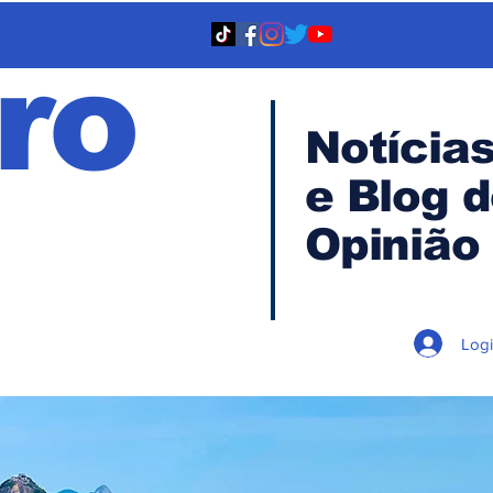
ro
Notícia
e Blog 
TA
Opinião
Log