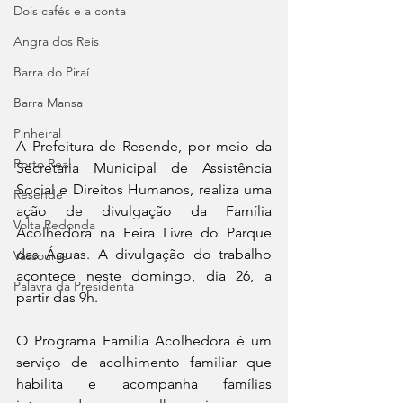
Dois cafés e a conta
Angra dos Reis
Barra do Piraí
Barra Mansa
Pinheiral
A Prefeitura de Resende, por meio da 
Porto Real
Secretaria Municipal de Assistência 
Social e Direitos Humanos, realiza uma 
Resende
ação de divulgação da Família 
Volta Redonda
Acolhedora na Feira Livre do Parque 
das Águas. A divulgação do trabalho 
Vassouras
acontece neste domingo, dia 26, a 
Palavra da Presidenta
partir das 9h. 
O Programa Família Acolhedora é um 
serviço de acolhimento familiar que 
habilita e acompanha famílias 