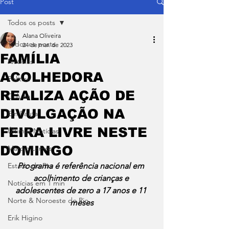
Post
Todos os posts
Alana Oliveira
Todos os posts
24 de mar. de 2023
FAMÍLIA
Notícias
ACOLHEDORA
Política
REALIZA AÇÃO DE
Coluna
DIVULGAÇÃO NA
Em Pauta
FEIRA LIVRE NESTE
Últimas Notícias
DOMINGO
Márcio Lemos
Estado do Rio
Programa é referência nacional em 
acolhimento de crianças e 
Notícias em 1 min
adolescentes de zero a 17 anos e 11 
Norte & Noroeste do Rio
meses
Erik Higino