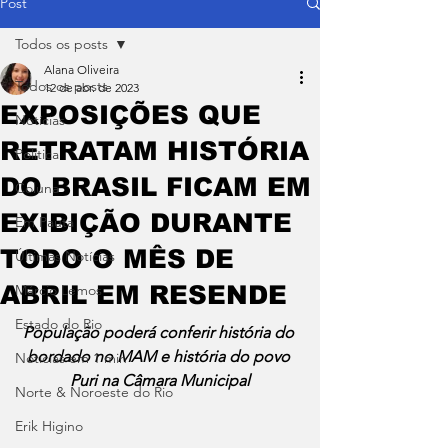
Post
Todos os posts
Alana Oliveira
Todos os posts
12 de abr. de 2023
EXPOSIÇÕES QUE
Notícias
RETRATAM HISTÓRIA
Política
DO BRASIL FICAM EM
Coluna
EXIBIÇÃO DURANTE
Em Pauta
TODO O MÊS DE
Últimas Notícias
ABRIL EM RESENDE
Márcio Lemos
Estado do Rio
População poderá conferir história do 
bordado no MAM e história do povo 
Notícias em 1 min
Puri na Câmara Municipal
Norte & Noroeste do Rio
Erik Higino