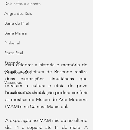
Dois cafés e a conta
Angra dos Reis
Barra do Piraí
Barra Mansa
Pinheiral
Porto Real
Resende
Para celebrar a história e memória do 
Brasil, a Prefeitura de Resende realiza 
Volta Redonda
duas exposições simultâneas que 
Vassouras
retratam a cultura e etnia do povo 
Palavra da Presidenta
brasileiro. A população poderá conferir 
as mostras no Museu de Arte Moderna 
(MAM) e na Câmara Municipal. 
A exposição no MAM iniciou no último 
dia 11 e seguirá até 11 de maio. A 