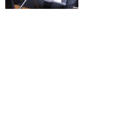
LINDBERGH DIZ QUE
PRIORIDADE SÃO MUDANÇA
DA ESCALA 6X1 E ISENÇÃO DE
IR
Reunião Prefeitura de Angra em