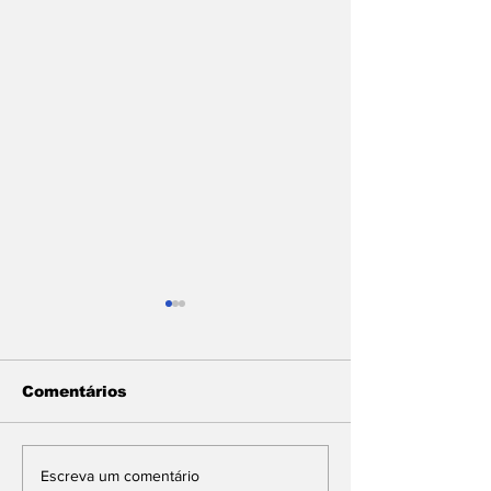
Comentários
Com articulação de
SUL FLUMIN
Escreva um comentário