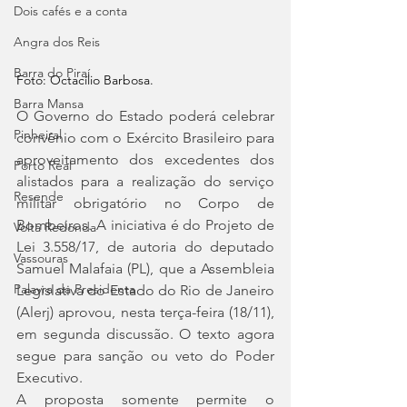
Dois cafés e a conta
Angra dos Reis
Barra do Piraí
Foto: Octacílio Barbosa.
Barra Mansa
O Governo do Estado poderá celebrar 
Pinheiral
convênio com o Exército Brasileiro para 
aproveitamento dos excedentes dos 
Porto Real
alistados para a realização do serviço 
Resende
militar obrigatório no Corpo de 
Bombeiros. A iniciativa é do Projeto de 
Volta Redonda
Lei 3.558/17, de autoria do deputado 
Vassouras
Samuel Malafaia (PL), que a Assembleia 
Palavra da Presidenta
Legislativa do Estado do Rio de Janeiro 
(Alerj) aprovou, nesta terça-feira (18/11), 
em segunda discussão. O texto agora 
segue para sanção ou veto do Poder 
Executivo.
A proposta somente permite o 