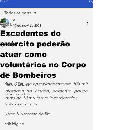
Post
Todos os posts
RJ
Todos os posts
19 de nov. de 2025
Excedentes do
Notícias
exército poderão
Política
atuar como
Coluna
voluntários no Corpo
Em Pauta
de Bombeiros
Últimas Notícias
Em 2025, de aproximadamente 103 mil 
Márcio Lemos
alistados no Estado, somente pouco 
Estado do Rio
mais de 10 mil foram incorporados
Notícias em 1 min
Norte & Noroeste do Rio
Erik Higino