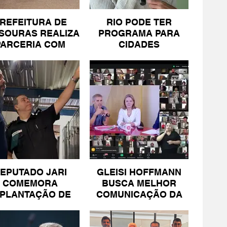
REFEITURA DE
RIO PODE TER
SOURAS REALIZA
PROGRAMA PARA
PARCERIA COM
CIDADES
SICOMÉRCIO E
LITORÂNEAS
FECOMÉRCIO
EPUTADO JARI
GLEISI HOFFMANN
COMEMORA
BUSCA MELHOR
MPLANTAÇÃO DE
COMUNICAÇÃO DA
NIDADE DA PM
ESQUERDA