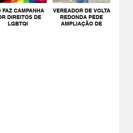
O FAZ CAMPANHA
VEREADOR DE VOLTA
OR DIREITOS DE
REDONDA PEDE
LGBTQI
AMPLIAÇÃO DE
PROJETO PARA
PESSOAS COM TEA