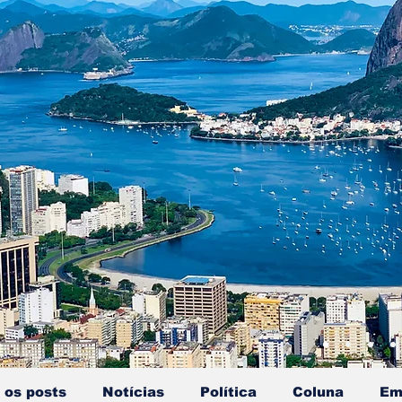
 os posts
Notícias
Política
Coluna
Em