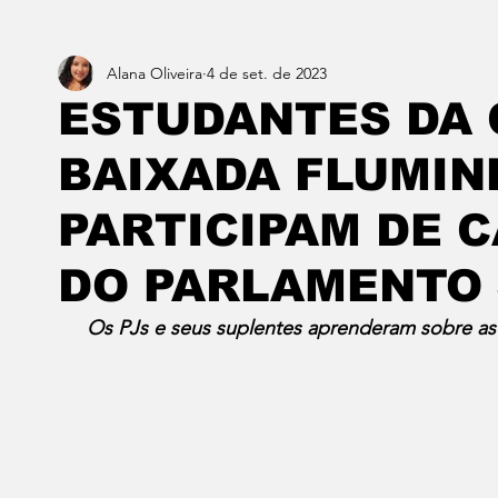
Alana Oliveira
4 de set. de 2023
Estado do Rio
Notícias em 1 min
Norte & Noro
ESTUDANTES DA 
BAIXADA FLUMIN
Dois cafés e a conta
Angra dos Reis
Barra do P
PARTICIPAM DE 
Porto Real
Resende
Volta Redonda
Vasso
DO PARLAMENTO 
Os PJs e seus suplentes aprenderam sobre as