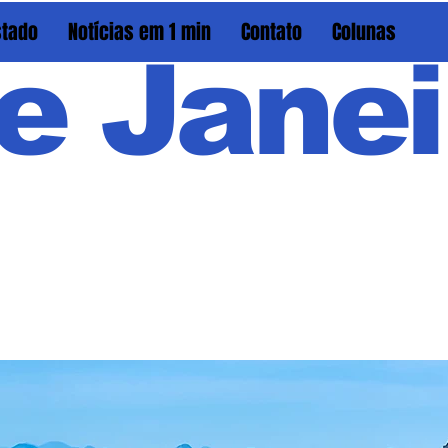
stado
Notícias em 1 min
Contato
Colunas
e Janei
Em PAU