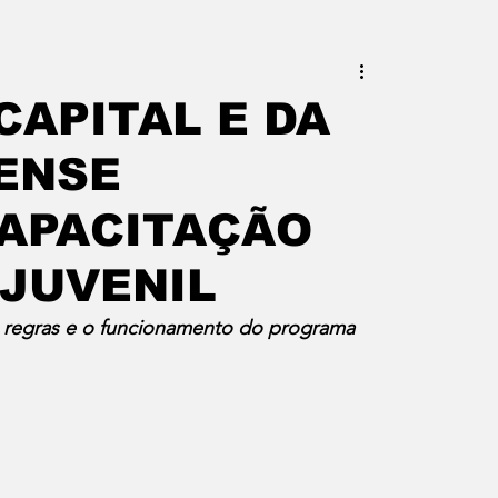
este do Rio
Erik Higino
CAPITAL E DA
ENSE
iraí
Barra Mansa
Pinheiral
CAPACITAÇÃO
uras
Palavra da Presidenta
JUVENIL
 regras e o funcionamento do programa