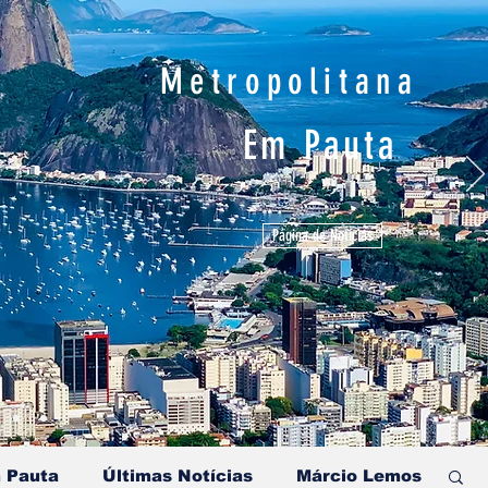
Metropolitana
Em Pauta
Página de Notícias
 Pauta
Últimas Notícias
Márcio Lemos