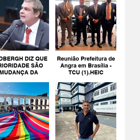
DBERGH DIZ QUE
Reunião Prefeitura de
RIORIDADE SÃO
Angra em Brasília -
MUDANÇA DA
TCU (1).HEIC
ESCALA 6X1 E
ISENÇÃO DE IR