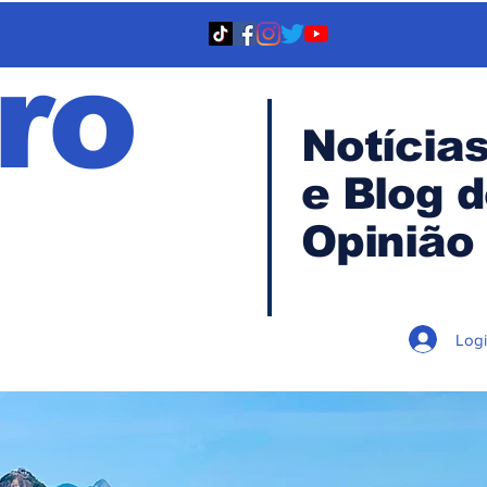
ro
Notícia
e Blog 
TA
Opinião
Log