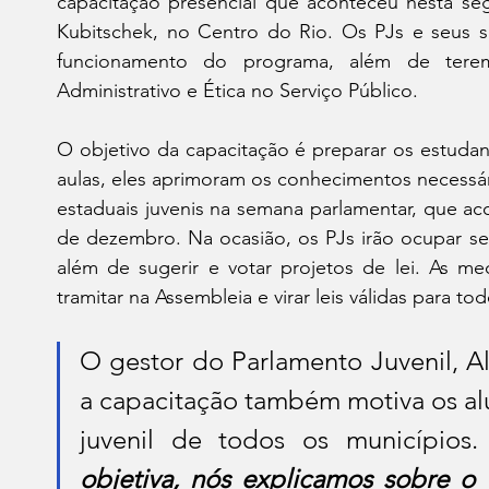
capacitação presencial que aconteceu nesta segu
Kubitschek, no Centro do Rio. Os PJs e seus s
funcionamento do programa, além de terem 
Administrativo e Ética no Serviço Público.
O objetivo da capacitação é preparar os estudant
aulas, eles aprimoram os conhecimentos necessár
estaduais juvenis na semana parlamentar, que ac
de dezembro. Na ocasião, os PJs irão ocupar seus
além de sugerir e votar projetos de lei. As m
tramitar na Assembleia e virar leis válidas para t
O gestor do Parlamento Juvenil, Al
a capacitação também motiva os alu
juvenil de todos os municípios.
objetiva, nós explicamos sobre o t