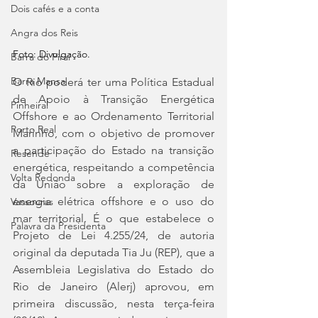
Dois cafés e a conta
Angra dos Reis
Foto: Divulgação.
Barra do Piraí
Barra Mansa
O Rio poderá ter uma Política Estadual 
de Apoio à Transição Energética 
Pinheiral
Offshore e ao Ordenamento Territorial 
Porto Real
Marinho, com o objetivo de promover 
a participação do Estado na transição 
Resende
energética, respeitando a competência 
Volta Redonda
da União sobre a exploração de 
energia elétrica offshore e o uso do 
Vassouras
mar territorial. É o que estabelece o 
Palavra da Presidenta
Projeto de Lei 4.255/24, de autoria 
original da deputada Tia Ju (REP), que a 
Assembleia Legislativa do Estado do 
Rio de Janeiro (Alerj) aprovou, em 
primeira discussão, nesta terça-feira 