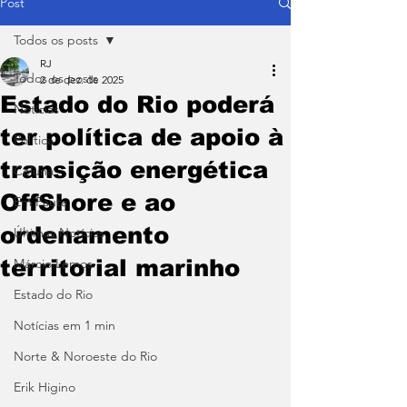
Post
Todos os posts
RJ
Todos os posts
2 de dez. de 2025
Estado do Rio poderá
Notícias
ter política de apoio à
Política
transição energética
Coluna
OffShore e ao
Em Pauta
ordenamento
Últimas Notícias
territorial marinho
Márcio Lemos
Estado do Rio
Notícias em 1 min
Norte & Noroeste do Rio
Erik Higino