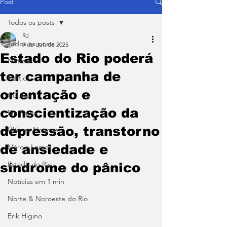
Post
Todos os posts
RJ
Todos os posts
9 de out. de 2025
Estado do Rio poderá
Notícias
ter campanha de
Política
orientação e
Coluna
conscientização da
Em Pauta
depressão, transtorno
Últimas Notícias
de ansiedade e
Márcio Lemos
Estado do Rio
síndrome do pânico
Notícias em 1 min
Norte & Noroeste do Rio
Erik Higino