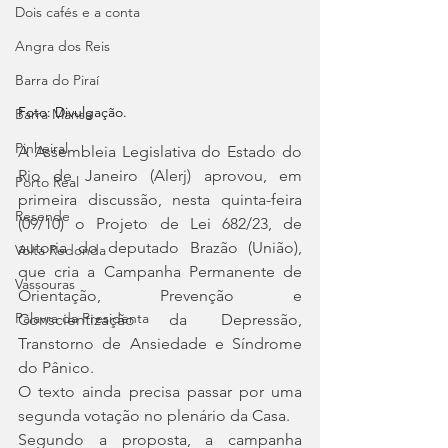
Dois cafés e a conta
Angra dos Reis
Barra do Piraí
Foto: Divulgação.
Barra Mansa
Pinheiral
A Assembleia Legislativa do Estado do 
Rio de Janeiro (Alerj) aprovou, em 
Porto Real
primeira discussão, nesta quinta-feira 
Resende
(09/10) o Projeto de Lei 682/23, de 
autoria do deputado Brazão (União), 
Volta Redonda
que cria a Campanha Permanente de 
Vassouras
Orientação, Prevenção e 
Palavra da Presidenta
Conscientização da Depressão, 
Transtorno de Ansiedade e Síndrome 
do Pânico.
O texto ainda precisa passar por uma 
segunda votação no plenário da Casa.
Segundo a proposta, a campanha 