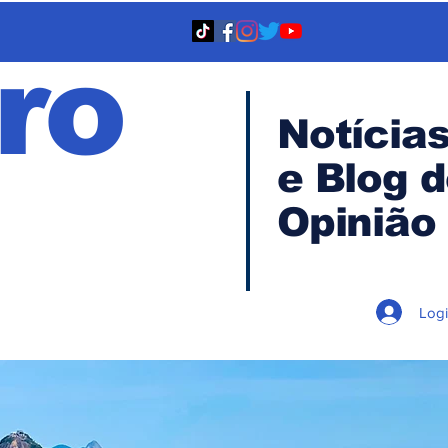
ro
Notícia
e Blog 
TA
Opinião
Log