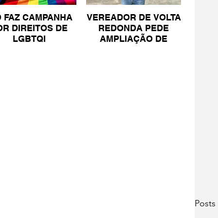
O FAZ CAMPANHA
VEREADOR DE VOLTA
OR DIREITOS DE
REDONDA PEDE
LGBTQI
AMPLIAÇÃO DE
PROJETO PARA
PESSOAS COM TEA
Posts