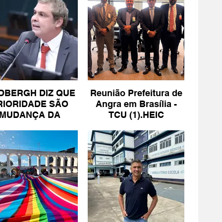
DBERGH DIZ QUE
Reunião Prefeitura de
RIORIDADE SÃO
Angra em Brasília -
MUDANÇA DA
TCU (1).HEIC
ESCALA 6X1 E
ISENÇÃO DE IR