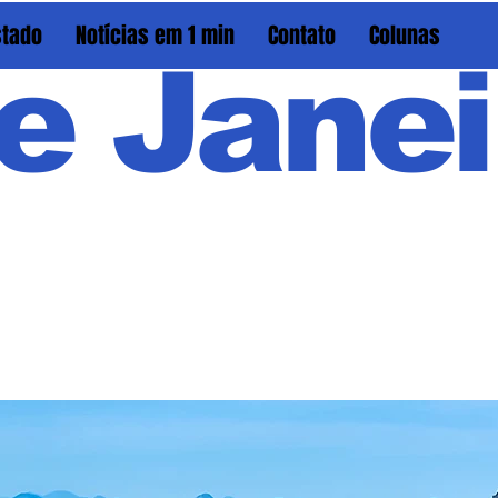
stado
Notícias em 1 min
Contato
Colunas
e Janei
Em PAU