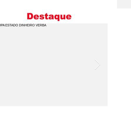
E
M
Destaque
I
C
Q
P
V