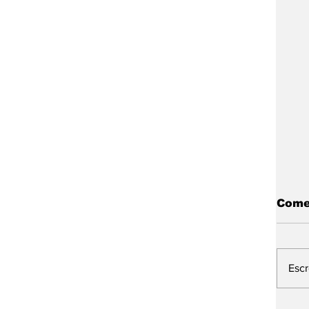
Come
Esc
L