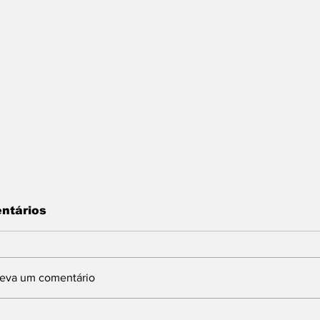
ntários
reva um comentário
INDBERGH DESTINA
Com articulaç