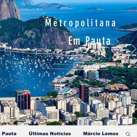
Metropolitana
Em Pauta
Página de Notícias
 Pauta
Últimas Notícias
Márcio Lemos