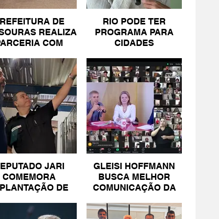
REFEITURA DE
RIO PODE TER
SOURAS REALIZA
PROGRAMA PARA
PARCERIA COM
CIDADES
SICOMÉRCIO E
LITORÂNEAS
FECOMÉRCIO
EPUTADO JARI
GLEISI HOFFMANN
COMEMORA
BUSCA MELHOR
MPLANTAÇÃO DE
COMUNICAÇÃO DA
NIDADE DA PM
ESQUERDA