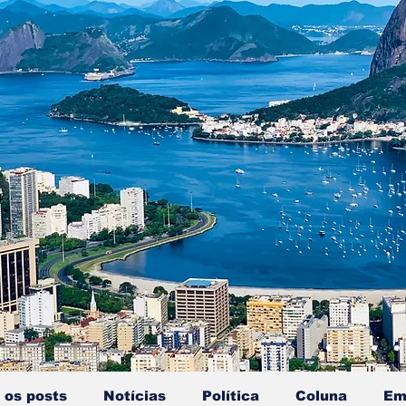
 os posts
Notícias
Política
Coluna
Em