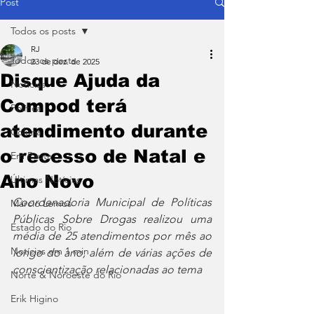
Post
Todos os posts
RJ
Todos os posts
23 de dez. de 2025
Disque Ajuda da
Notícias
Compod terá
Política
atendimento durante
Coluna
o recesso de Natal e
Em Pauta
Ano Novo
Últimas Notícias
Coordenadoria Municipal de Políticas 
Márcio Lemos
Públicas Sobre Drogas realizou uma 
Estado do Rio
média de 25 atendimentos por mês ao 
Notícias em 1 min
longo do ano, além de várias ações de 
conscientização relacionadas ao tema
Norte & Noroeste do Rio
Erik Higino